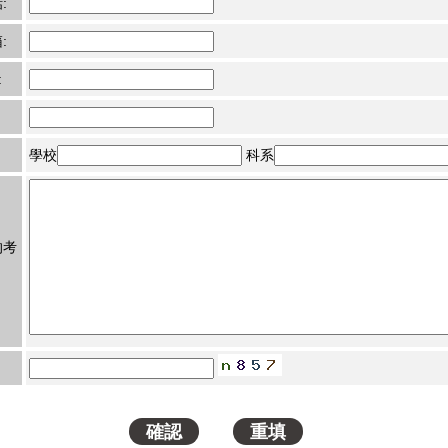
:
:
:
學校
科系
的考