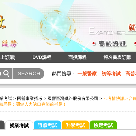
上訂購)
DVD課程
面授課程
報名書表訂購
熱門搜尋：
一般警察
初等考試
高普
業考試
>
國營事業招考
>
國營臺灣鐵路股份有限公司
>
＜考情快訊＞台
鐵局長：關鍵人力缺口春節前補足！
證照考試
升學考試
檢定考試
就業考試