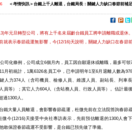
16
＜考情快訊＞台鐵上千人離退，台鐵局長：關鍵人力缺口春節前補
113)年元旦轉型公司，將有上千名未屆齡台鐵員工將申請離職或退休
前就表示春節疏運無影響，今(12/16)天說明，關鍵人力缺口在春節
公司化條例，公司成立6個月內，員工因自願退休或離職，最多可領
11月初統計，1萬6326名員工中，已申請明年1至6月退離人數為97
鍵人力374人（含司機員、檢修人員、維護人員、副站長、列車
人員等）；其它人力604人（含站務人員、行政人員等）。估計最
超過1300人。
台鐵大量人員離退，會影響春節疏運，杜微先前在立法院答詢春節
杜微今(12/16)天接受中央社專訪表示，先前預估離退的1300人會
人，他敢保證春節疏運不受影響，是台鐵已預先做了準備。