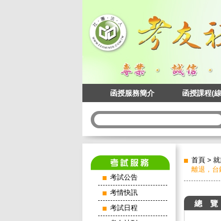
函授服務簡介
函授課程(線
首頁
>
就
離退，台
考試公告
考情快訊
總 覽
考試日程