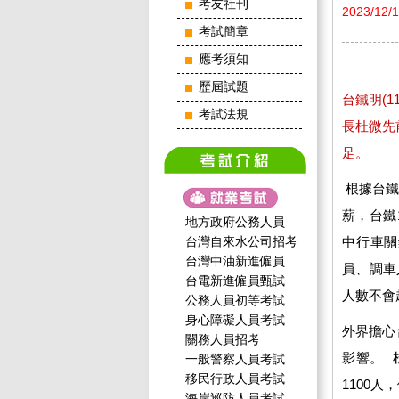
考友社刊
2023/12/
考試簡章
應考須知
歷屆試題
台鐵明(
考試法規
長杜微先
足。
根據台鐵
薪，台鐵
地方政府公務人員
台灣自來水公司招考
中行車關
台灣中油新進僱員
員、調車
台電新進僱員甄試
人數不會
公務人員初等考試
身心障礙人員考試
外界擔心
關務人員招考
影響。 
一般警察人員考試
移民行政人員考試
1100
海岸巡防人員考試