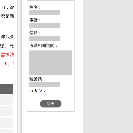
人力，從
姓名：
者都是新
電話：
信箱：
員年底會
線。 杜
考試相關詢問：
依需求決
，6、7
驗證碼：