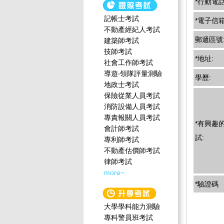
*行動電話
記帳士考試
*電子信箱
不動產經紀人考試
郵遞區號
建築師考試
技師考試
*地址:
社會工作師‍考試
導遊‧領隊評量測驗
學歷:
地政士考試
保險從業人員考試
消防設備人員考試
專責報關人員考試
*有興趣
會計師考試
試:
專利師考試
不動產估價師考試
律師考試
more~
*驗證碼
大學學科能力測驗
專科警員班考試