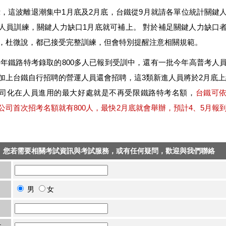
，這波離退潮集中1月底及2月底，台鐵從9月就請各單位統計關鍵
人員訓練，關鍵人力缺口1月底就可補上。 對於補足關鍵人力缺口
，杜微說，都已接受完整訓練，但會特別提醒注意相關規範。
年鐵路特考錄取的800多人已報到受訓中，還有一批今年高普考人
加上台鐵自行招聘的營運人員還會招聘，這3類新進人員將於2月底上
司化在人員進用的最大好處就是不再受限鐵路特考名額，
台鐵可
公司首次招考名額就有800人，最快2月底就會舉辦，預計4、5月報到
您若需要相關考試資訊與考試服務，或有任何疑問，歡迎與我們聯絡
男
女