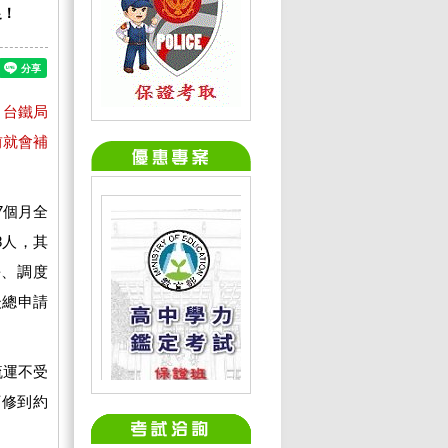
足！
。台鐵局
前就會補
7個月全
8人，其
長、調度
後總申請
疏運不受
下修到約