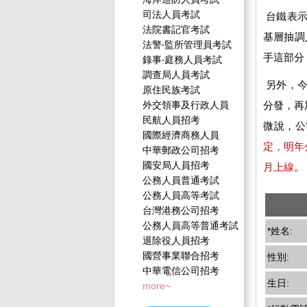
司法人員考試
台鐵表示
法院書記官考試
基層抽調
法警‧監所管理員考試
手這部分
錄事‧庭務人員考試
調查局人員考試
另外，今
原住民族考試
外交領事及行政人員
分發，再
民航人員招考
微說，公
國際經濟商務人員
定，明年
中華郵政公司招考
國安局人員招考
月上線
。
公務人員普通考試
公務人員高等考試
台灣港務公司招考
公務人員高等普通考試
*姓名:
退除役人員招考
國營事業聯合招考
性別:
中華電信公司招考
生日:
more~