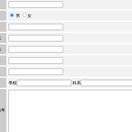
男
女
:
:
:
學校
科系
的考