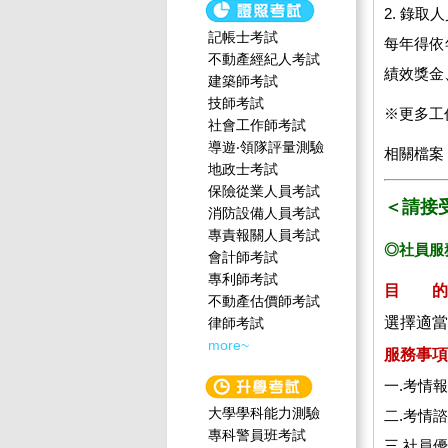
2. 錄
記帳士考試
每年得依
不動產經紀人考試
績效獎金
建築師考試
技師考試
※更多工
社會工作師‍考試
導遊‧領隊評量測驗
相關檔案
地政士考試
保險從業人員考試
＜請接
消防設備人員考試
專責報關人員考試
◎社員服
會計師考試
專利師考試
目 的
不動產估價師考試
選擇適當
律師考試
more~
服務事項
一.考情
大學學科能力測驗
二.考情
專科警員班考試
三.社員