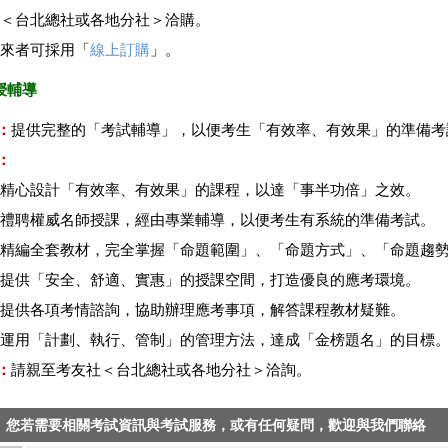
至＜台北總社或各地分社＞洽購。
親來者可採用「
線上訂購
」。
授輔導
：
提供完整的「考試輔導」，以便考生「有效率、有效果」的準備考
：
：精心設計「有效率、有效果」的課程，以達「事半功倍」之效。
：禮聘權威名師授課，經由專業輔導，以便考生有系統的準備考試。
：精編全套教材，完全掌握「命題範圍」、「命題方式」、「命題趨
：提供「安全、舒適、實惠」的授課空間，打造優良的應考環境。
：提供各項考情諮詢，協助辦理應考事項，解答課程教材疑難。
：運用「計劃、執行、管制」的管理方法，達成「金榜題名」的目標
：
請親至考友社＜台北總社或各地分社＞洽詢。
您若需要相關考試資訊與考試服務，或有任何疑問，歡迎與我們聯絡