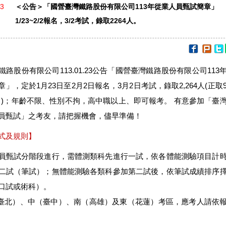
23
＜公告＞「國營臺灣鐵路股份有限公司113年從業人員甄試簡章」
1/23~2/2報名，3/2考試，錄取2264人。
鐵路股份有限公司113.01.23公告「國營臺灣鐵路股份有限公司113
」，定於1月23日至2月2日報名，3月2日考試，錄取2,264人(正取9
28名)；年齡不限、性別不拘，高中職以上、即可報考。 有意參加「臺
員甄試」之考友，請把握機會，儘早準備！
式及規則】
員甄試分階段進行，需體測類科先進行一試，依各體能測驗項目計
二試（筆試）；無體能測驗各類科參加第二試後，依筆試成績排序
口試或術科）。
（臺北）、中（臺中）、南（高雄）及東（花蓮）考區，應考人請依