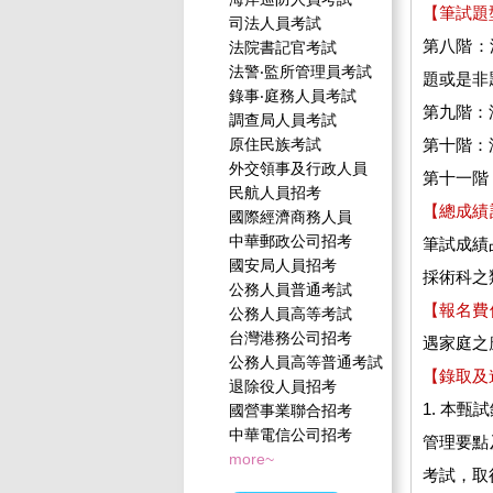
【筆試題
司法人員考試
第八階：
法院書記官考試
法警‧監所管理員考試
題或是非
錄事‧庭務人員考試
第九階：
調查局人員考試
原住民族考試
第十階：
外交領事及行政人員
第十一階
民航人員招考
【總成績
國際經濟商務人員
中華郵政公司招考
筆試成績
國安局人員招考
採術科之
公務人員普通考試
【報名費
公務人員高等考試
台灣港務公司招考
遇家庭之
公務人員高等普通考試
【錄取及
退除役人員招考
1. 本
國營事業聯合招考
中華電信公司招考
管理要點
more~
考試，取