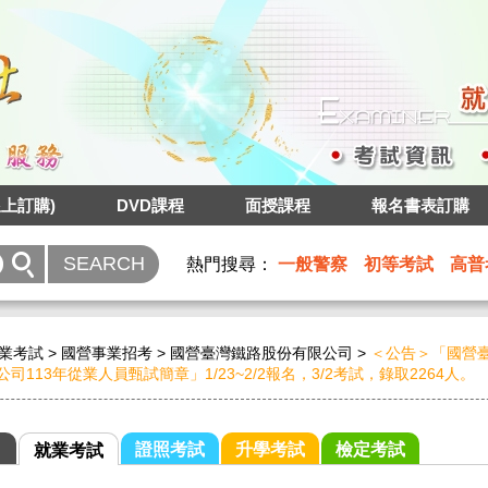
上訂購)
DVD課程
面授課程
報名書表訂購
熱門搜尋：
一般警察
初等考試
高普
業考試
>
國營事業招考
>
國營臺灣鐵路股份有限公司
>
＜公告＞「國營
司113年從業人員甄試簡章」1/23~2/2報名，3/2考試，錄取2264人。
證照考試
升學考試
檢定考試
就業考試