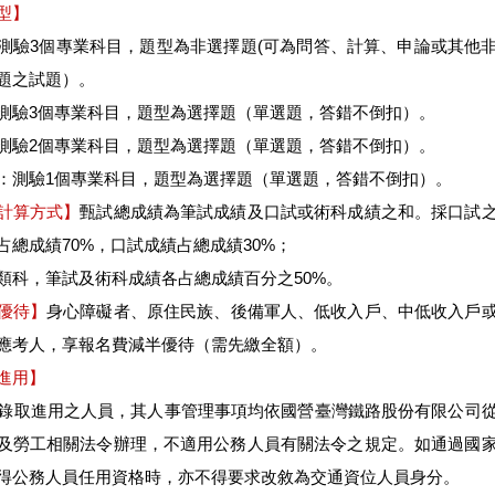
型】
測驗3個專業科目，題型為非選擇題(可為問答、計算、申論或其他
題之試題）。
測驗3個專業科目，題型為選擇題（單選題，答錯不倒扣）。
測驗2個專業科目，題型為選擇題（單選題，答錯不倒扣）。
：測驗1個專業科目，題型為選擇題（單選題，答錯不倒扣）。
計算方式】
甄試總成績為筆試成績及口試或術科成績之和。採口試
占總成績70%，口試成績占總成績30%；
類科，筆試及術科成績各占總成績百分之50%。
優待】
身心障礙者、原住民族、後備軍人、低收入戶、中低收入戶
應考人，享報名費減半優待（需先繳全額）。
進用】
甄試錄取進用之人員，其人事管理事項均依國營臺灣鐵路股份有限公司
及勞工相關法令辦理，不適用公務人員有關法令之規定。如通過國
得公務人員任用資格時，亦不得要求改敘為交通資位人員身分。