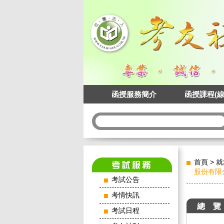
函授服務簡介
函授課程(線
首頁
>
就
股份有限公
考試公告
考情快訊
總 覽
考試日程