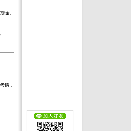
核獎金、
。
考情，