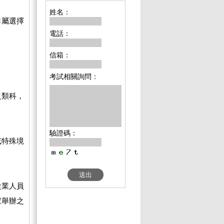
姓名：
非屬選擇
電話：
信箱：
考試相關詢問：
之類科，
驗證碼：
或特殊境
從業人員
家舉辦之