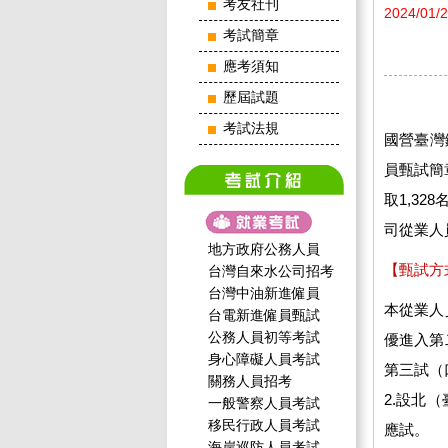
考友社刊
2024/01/
考試簡章
應考須知
歷屆試題
考試法規
國營臺灣
員甄試簡章
取1,3
司從業人
地方政府公務人員
【甄試方
台灣自來水公司招考
台灣中油新進僱員
本從業人
台電新進僱員甄試
公務人員初等考試
優進入第
身心障礙人員考試
第三試（
關務人員招考
2.設北
一般警察人員考試
移民行政人員考試
應試。
海岸巡防人員考試