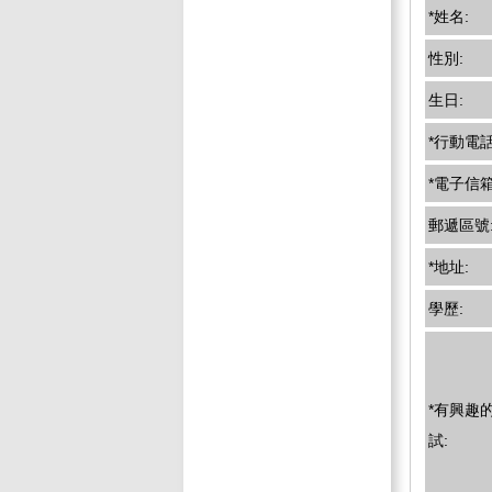
*姓名:
性別:
生日:
*行動電話
*電子信箱
郵遞區號
*地址:
學歷:
*有興趣
試: