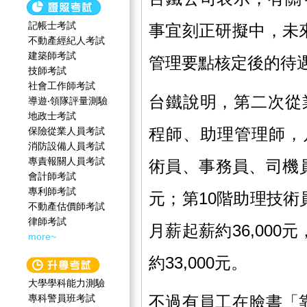
記帳士考試
事宜刻正研擬中，未
不動產經紀人考試
建築師考試
管理要點核定後的待
技師考試
社會工作師‍考試
台鐵說明，第二次從
導遊‧領隊評量測驗
地政士考試
程師、助理管理師，月
保險從業人員考試
消防設備人員考試
專責報關人員考試
術員、事務員、司機員
會計師考試
專利師考試
元；第10階助理技
不動產估價師考試
律師考試
月薪起薪約36,000
more~
約33,000元。
大學學科能力測驗
專科警員班考試
不過有員工在臉書「