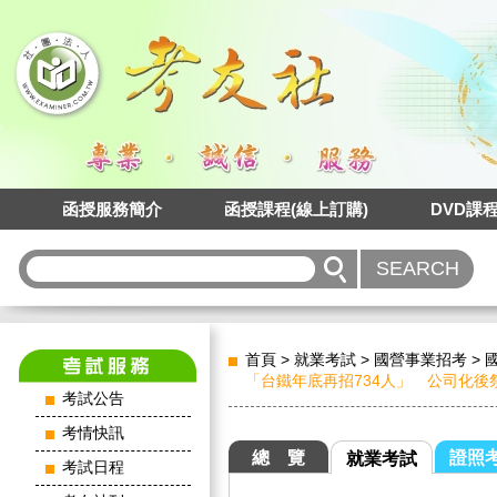
函授服務簡介
函授課程(線上訂購)
DVD課
首頁
>
就業考試
>
國營事業招考
>
「台鐵年底再招734人」 公司化後
考試公告
考情快訊
總 覽
證照
就業考試
考試日程