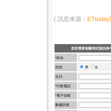
( 訊息來源：
ETtod
您若需要相關考試資訊與
*姓名:
性別:
男
女
生日:
*行動電話:
*電子信箱:
郵遞區號: