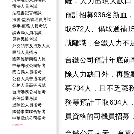
離，人力出現大缺口
司法人員考試
法院書記官考試
預計招募936名新血
法警‧監所管理員考試
錄事‧庭務人員考試
取672人、備取遞補
調查局人員考試
原住民族考試
就離職，台鐵人力不
外交領事及行政人員
民航人員招考
台鐵公司預計年底前
國際經濟商務人員
中華郵政公司招考
國安局人員招考
除人力缺口外，再盤
公務人員普通考試
公務人員高等考試
募734人，且不乏
台灣港務公司招考
高等普通考試
務等預計正取634
退除役人員招考
國營事業聯合招考
員資格的司機員招募，
中華電信公司招考
more~
台鐵公司表示，有關