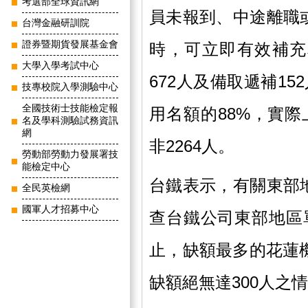
考選部全球資訊網
員未報到、中途離職
台灣金融研訓院
證券暨期貨發展基金會
時，可立即有效補充
大學入學考試中心
672人及備取遞補15
技專校院入學測驗中心
全國技術士技能檢定報
用名額的88%，實際
名及學科測驗試務資訊
網
非2264人。
勞動部勞動力發展署技
能檢定中心
台鐵表示，有關東部
全民英檢網
國軍人才招募中心
查台鐵公司東部地區
止，缺額最多的花蓮
缺額絕無達300人之