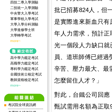
四技二專入學測驗
二技統一入學測驗
批已招募824人，但
中央警大入學考試
軍事學校入學考試
是實際進來新血只有原
大學入學分科測驗
大學進修學士班
年人力需求，預計正
大學轉學考試
more~
光一個段人力缺口就
員、道班師傅已經過
高中學力鑑定考試
高職學力鑑定考試
辛苦、壓力最大、最
專科學力鑑定考試
全國技術士檢定考試
怎麼留住人才？」
教師資格檢定考試
more~
對此，台鐵公司回應
考試院全球資訊網
甄試需用名額為正取