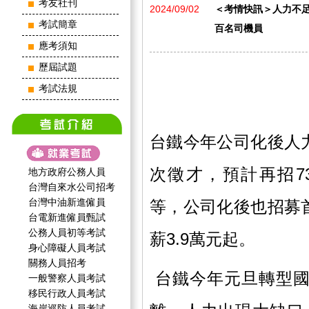
考友社刊
2024/09/02
＜考情快訊＞人力不足
考試簡章
百名司機員
應考須知
歷屆試題
考試法規
台鐵今年公司化後人
次徵才，預計再招73
地方政府公務人員
台灣自來水公司招考
台灣中油新進僱員
等，公司化後也招募
台電新進僱員甄試
公務人員初等考試
薪3.9萬元起。
身心障礙人員考試
關務人員招考
台鐵今年元旦轉型國
一般警察人員考試
移民行政人員考試
海岸巡防人員考試