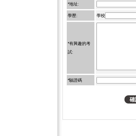
*地址:
學歷:
學校
*有興趣的考
試:
*驗證碼