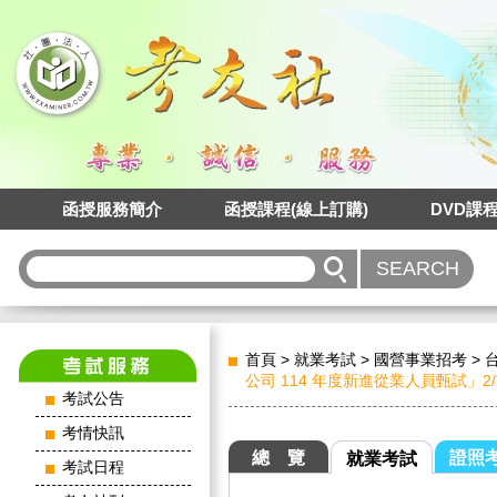
函授服務簡介
函授課程(線上訂購)
DVD課
首頁
>
就業考試
>
國營事業招考
>
公司 114 年度新進從業人員甄試」2/2
考試公告
考情快訊
總 覽
證照
就業考試
考試日程