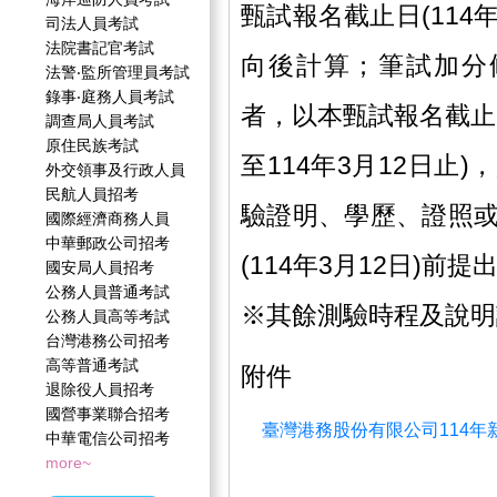
甄試報名截止日(114
司法人員考試
法院書記官考試
向後計算；筆試加分
法警‧監所管理員考試
錄事‧庭務人員考試
者，以本甄試報名截止日
調查局人員考試
原住民族考試
至114年3月12日止
外交領事及行政人員
民航人員招考
驗證明、學歷、證照
國際經濟商務人員
中華郵政公司招考
(114年3月12日)前提
國安局人員招考
公務人員普通考試
※其餘測驗時程及說明
公務人員高等考試
台灣港務公司招考
高等普通考試
附件
退除役人員招考
國營事業聯合招考
臺灣港務股份有限公司114年新
中華電信公司招考
more~