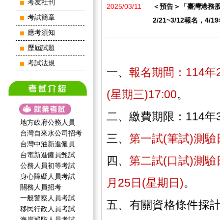
考友社刊
2025/03/11
＜預告＞「臺灣港務股
考試簡章
2/21~3/12報名，4
應考須知
歷屆試題
考試法規
一、
報名期間：114年2
(星期三)17:00
。
二、繳費期限：114年3月
地方政府公務人員
台灣自來水公司招考
三、
第一試(筆試)測驗日
台灣中油新進僱員
台電新進僱員甄試
四、
第二試(口試)測驗日
公務人員初等考試
身心障礙人員考試
月25日(星期日)
。
關務人員招考
一般警察人員考試
五、有關資格條件採
移民行政人員考試
海岸巡防人員考試