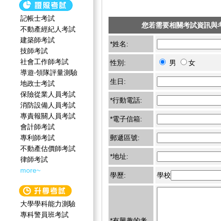
記帳士考試
您若需要相關考試資訊與
不動產經紀人考試
建築師考試
*姓名:
技師考試
社會工作師‍考試
性別:
男
女
導遊‧領隊評量測驗
生日:
地政士考試
保險從業人員考試
*行動電話:
消防設備人員考試
專責報關人員考試
*電子信箱:
會計師考試
專利師考試
郵遞區號:
不動產估價師考試
*地址:
律師考試
more~
學歷:
學校
大學學科能力測驗
專科警員班考試
*有興趣的考