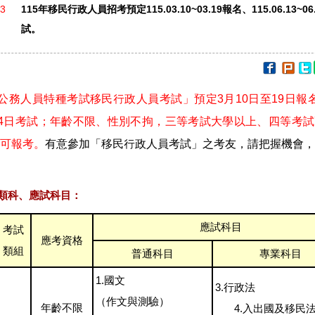
13
115年移民行政人員招考預定115.03.10~03.19報名、115.06.13~06
試。
年公務人員特種考試移民行政人員考試」
預定3月10日至19日報
14日考試
；年齡不限、性別不拘，三等考試大學以上、四等考試
可報考。
有意參加「移民行政人員考試」之考友，請把握機會，
類科、應試科目：
應試科目
考試
應考資格
類組
普通科目
專業科目
1.國文
3.行政法
（作文與測驗）
年齡不限
4.入出國及移民