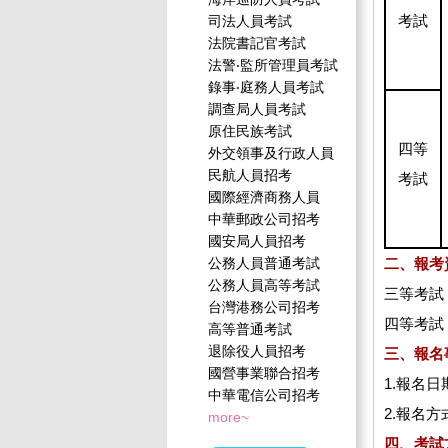
考試
司法人員考試
法院書記官考試
法警‧監所管理員考試
錄事‧庭務人員考試
調查局人員考試
原住民族考試
四等
外交領事及行政人員
民航人員招考
考試
國際經濟商務人員
中華郵政公司招考
國安局人員招考
公務人員普通考試
二、報考
公務人員高等考試
三等考試
台灣港務公司招考
四等考試
高等普通考試
退除役人員招考
三、報名
國營事業聯合招考
1.報名
中華電信公司招考
2.報名
more~
四、考試