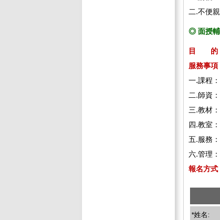
二.不便
◎ 面授
目 的
服務事項
一.課程
二.師資
三.教材
四.教室
五.服務
六.管理
報名方式
*姓名: