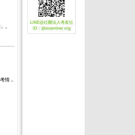
LINE@社團法人考友社
章
」。
ID：
@examiner.org
考情，