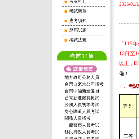
考友社刊
2026/01/
考試簡章
應考須知
歷屆試題
考試法規
「115
13日至
以上，即
備！
地方政府公務人員
台灣自來水公司招考
一、考試
台灣中油新進僱員
台電新進僱員甄試
公務人員初等考試
等 別
身心障礙人員考試
關務人員招考
一般警察人員考試
移民行政人員考試
三等
海岸巡防人員考試