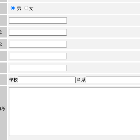
男
女
:
:
:
學校
科系
的考