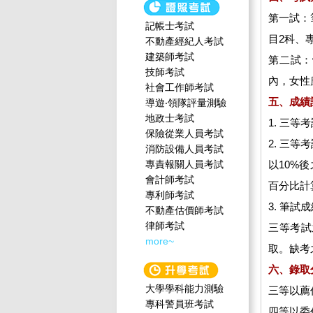
第一試：
記帳士考試
目2科、
不動產經紀人考試
建築師考試
第二試：
技師考試
內，女性應
社會工作師‍考試
五、成績
導遊‧領隊評量測驗
地政士考試
1. 三
保險從業人員考試
2. 三
消防設備人員考試
專責報關人員考試
以10%
會計師考試
百分比計
專利師考試
3. 筆
不動產估價師考試
律師考試
三等考試
more~
取。缺考
六、錄取
大學學科能力測驗
三等以薦任
專科警員班考試
四等以委任