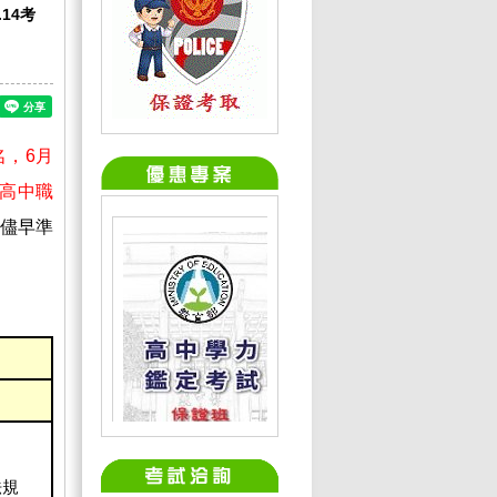
.14考
名，6月
高中職
儘早準
法規