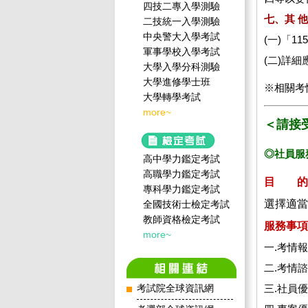
四技二專入學測驗
七、其 
二技統一入學測驗
中央警大入學考試
(一)「
軍事學校入學考試
(二)詳
大學入學分科測驗
大學進修學士班
※相關考
大學轉學考試
more~
＜請接
◎社員服
高中學力鑑定考試
高職學力鑑定考試
目 的
專科學力鑑定考試
選擇適當
全國技術士檢定考試
教師資格檢定考試
服務事項
more~
一.考情
二.考情
三.社員
考試院全球資訊網