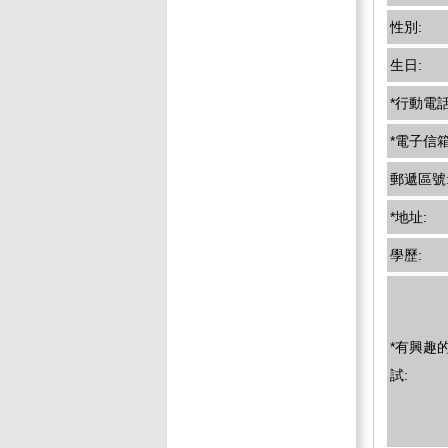
性別:
生日:
*行動電話
*電子信箱
郵遞區號
*地址:
學歷:
*有興趣
試: