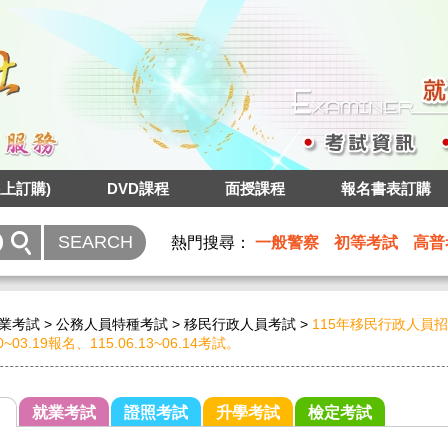
上訂購)
DVD課程
面授課程
報名書表訂購
熱門搜尋：
一般警察
初等考試
高普
業考試
>
公務人員特種考試
>
移民行政人員考試
>
115年移民行政人員
10~03.19報名、115.06.13~06.14考試。
就業考試
證照考試
升學考試
檢定考試