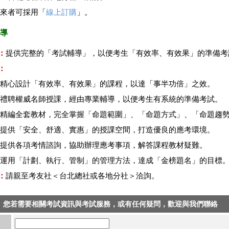
親來者可採用「
線上訂購
」。
輔導
：
提供完整的「考試輔導」，以便考生「有效率、有效果」的準備考
：
：精心設計「有效率、有效果」的課程，以達「事半功倍」之效。
：禮聘權威名師授課，經由專業輔導，以便考生有系統的準備考試。
：精編全套教材，完全掌握「命題範圍」、「命題方式」、「命題趨
：提供「安全、舒適、實惠」的授課空間，打造優良的應考環境。
：提供各項考情諮詢，協助辦理應考事項，解答課程教材疑難。
：運用「計劃、執行、管制」的管理方法，達成「金榜題名」的目標
：
請親至考友社＜台北總社或各地分社＞洽詢。
您若需要相關考試資訊與考試服務，或有任何疑問，歡迎與我們聯絡