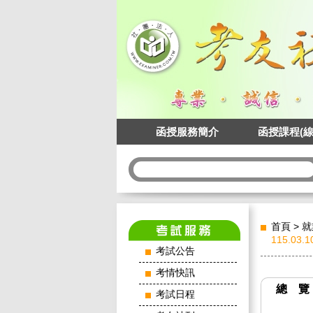
函授服務簡介
函授課程(線
首頁
>
就
115.03.
考試公告
考情快訊
總 覽
考試日程