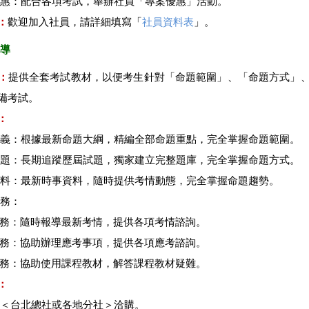
優惠：配合各項考試，舉辦社員「專案優惠」活動。
：
歡迎加入社員，請詳細填寫「
社員資料表
」。
輔導
：
提供全套考試教材，以便考生針對「命題範圍」、「命題方式」
備考試。
：
講義：根據最新命題大綱，精編全部命題重點，完全掌握命題範圍。
試題：長期追蹤歷屆試題，獨家建立完整題庫，完全掌握命題方式。
資料：最新時事資料，隨時提供考情動態，完全掌握命題趨勢。
服務：
情服務：隨時報導最新考情，提供各項考情諮詢。
考服務：協助辦理應考事項，提供各項應考諮詢。
程服務：協助使用課程教材，解答課程教材疑難。
：
至＜台北總社或各地分社＞洽購。