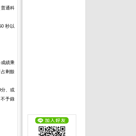
（普通科
0 秒以
科成績乘
所占剩餘
0分、或
均不予錄