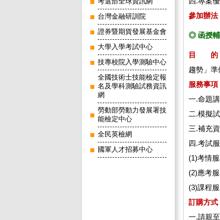
四.專案
考選部全球資訊網
參加辦法
台灣金融研訓院
證券暨期貨發展基金會
◎ 函授
大學入學考試中心
目 的
技專校院入學測驗中心
趨勢」準
全國技術士技能檢定報
服務事項
名及學科測驗試務資訊
網
一.命題
勞動部勞動力發展署技
二.模擬
能檢定中心
三.補充
全民英檢網
四.考試
國軍人才招募中心
(1)考
(2)應
(3)課
訂購方式
一.請親