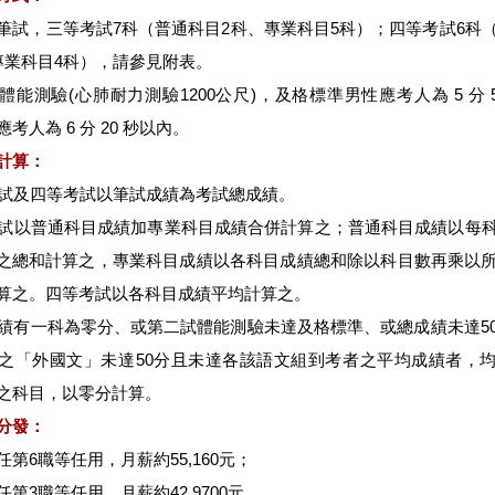
筆試，三等考試7科（普通科目2科、專業科目5科）；四等考試6科
專業科目4科），請參見附表。
體能測驗(心肺耐力測驗1200公尺)，及格標準男性應考人為 5 分 5
考人為 6 分 20 秒以內。
計算：
等考試及四等考試以筆試成績為考試總成績。
等考試以普通科目成績加專業科目成績合併計算之；普通科目成績以每
後之總和計算之，專業科目成績以各科目成績總和除以科目數再乘以
算之。四等考試以各科目成績平均計算之。
試成績有一科為零分、或第二試體能測驗未達及格標準、或總成績未達5
之「外國文」未達50分且未達各該語文組到考者之平均成績者，
之科目，以零分計算。
分發：
第6職等任用，月薪約55,160元；
第3職等任用，月薪約42,9700元。