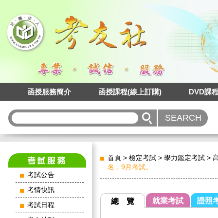
函授服務簡介
函授課程(線上訂購)
DVD課
首頁
>
檢定考試
>
學力鑑定考試
>
名，9月考試。
考試公告
考情快訊
就業考試
證照
總 覽
考試日程