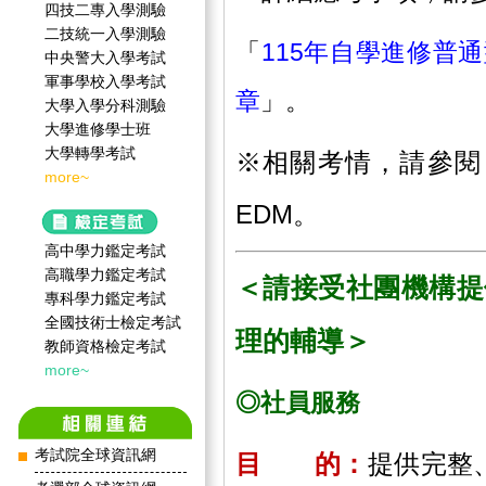
四技二專入學測驗
二技統一入學測驗
「
115年自學進修普
中央警大入學考試
軍事學校入學考試
章
」。
大學入學分科測驗
大學進修學士班
大學轉學考試
※相關考情，請參閱
more~
EDM。
高中學力鑑定考試
高職學力鑑定考試
＜請接受社團機構提
專科學力鑑定考試
全國技術士檢定考試
理的輔導＞
教師資格檢定考試
more~
◎社員服務
考試院全球資訊網
目 的：
提供完整