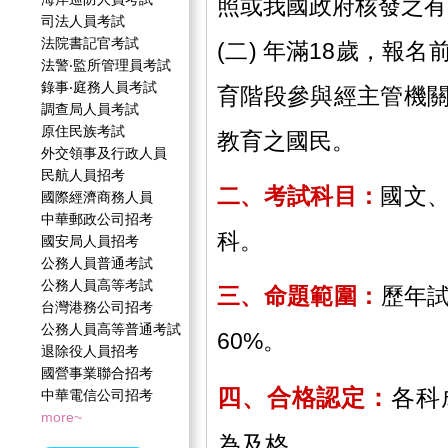
照或我國政府核發之有
司法人員考試
法院書記官考試
(二) 年滿18歲，報
法警‧監所管理員考試
錄事‧庭務人員考試
育階段參與經主管機
調查局人員考試
原住民族考試
教育之國民。
外交領事及行政人員
民航人員招考
二、考試科目
：
國文
國際經濟商務人員
中華郵政公司招考
科。
國安局人員招考
公務人員普通考試
公務人員高等考試
三、命題範圍：
歷年試
台灣港務公司招考
公務人員高等普通考試
60%。
退除役人員招考
國營事業聯合招考
四、合格認定：
各科
中華電信公司招考
more~
為及格。