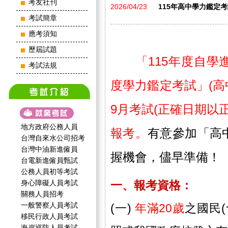
考友社刊
2026/04/23
115年高中學力鑑定
考試簡章
應考須知
歷屆試題
「115年度自學進
考試法規
度學力鑑定考試」(高
9月
考試(正確日期以
地方政府公務人員
報考。
有意參加「高
台灣自來水公司招考
台灣中油新進僱員
握機會，儘早準備！
台電新進僱員甄試
公務人員初等考試
身心障礙人員考試
一、報考資格：
關務人員招考
一般警察人員考試
(一)
年滿20歲
之國民
移民行政人員考試
海岸巡防人員考試