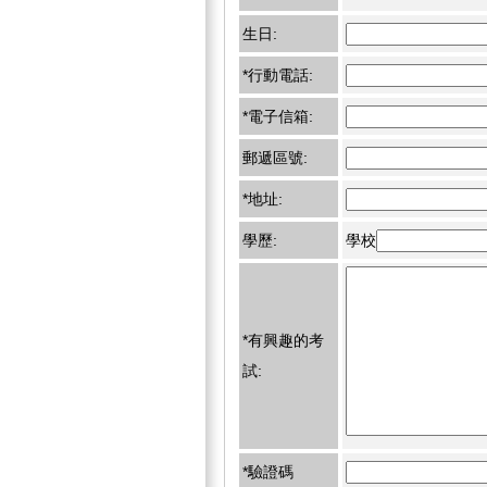
生日:
*行動電話:
*電子信箱:
郵遞區號:
*地址:
學歷:
學校
*有興趣的考
試:
*驗證碼