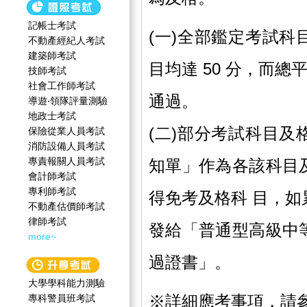
記帳士考試
(一)全部鑑定考試
不動產經紀人考試
建築師考試
目均達 50 分，而總
技師考試
社會工作師‍考試
通過。
導遊‧領隊評量測驗
地政士考試
(二)部分考試科目
保險從業人員考試
消防設備人員考試
專責報關人員考試
知單」作為各該科目
會計師考試
專利師考試
得免考及格科 目，
不動產估價師考試
律師考試
發給「普通型高級中
more~
過證書」。
大學學科能力測驗
※詳細應考事項，請
專科警員班考試