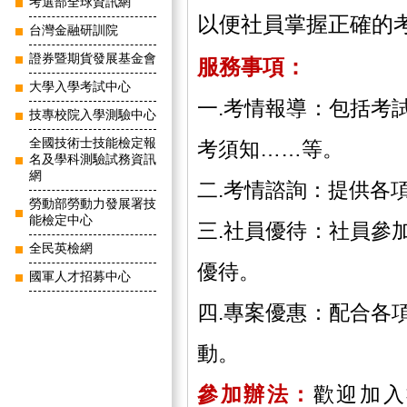
考選部全球資訊網
以便社員掌握正確的
台灣金融研訓院
證券暨期貨發展基金會
服務事項：
大學入學考試中心
一.考情報導：包括考
技專校院入學測驗中心
全國技術士技能檢定報
考須知……等。
名及學科測驗試務資訊
網
二.考情諮詢：提供各
勞動部勞動力發展署技
能檢定中心
三.社員優待：社員參
全民英檢網
優待。
國軍人才招募中心
四.專案優惠：配合各
動。
參加辦法：
歡迎加入