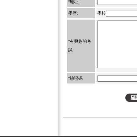
*地址:
學歷:
學校
*有興趣的考
試:
*驗證碼