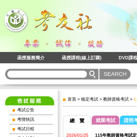
函授服務簡介
函授課程(線上訂購)
DVD課
首頁
>
檢定考試
>
教師資格考試
>
1
考試公告
考情快訊
就業考試
證照
總 覽
考試日程
2026/01/25
115年教師資格考試定於