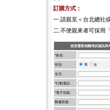
訂購方式：
一.請親至＜台北總社
二.不便親來者可採用
您若需要相關考試資訊與
*姓名:
性別:
男
女
生日:
*行動電話:
*電子信箱:
郵遞區號: