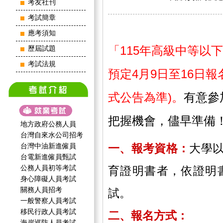
考友社刊
考試簡章
應考須知
「115年高級中等以
歷屆試題
考試法規
預定4月9日至16日報
式公告為準)。
有意參
把握機會，儘早準備
地方政府公務人員
台灣自來水公司招考
台灣中油新進僱員
一、報考資格：
大學
台電新進僱員甄試
公務人員初等考試
育證明書者，依證明
身心障礙人員考試
關務人員招考
試。
一般警察人員考試
移民行政人員考試
二、報名方式：
海岸巡防人員考試