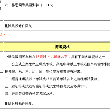
南
六、雅思國際英語測驗（IELTS）。
印
刪除兵役條件限制。
試：
應考資格
中華民國國民年齡在
18歲以上，45歲以下
，具有下列各款資格之一：
一、公立或立案之私立職業學校、高級中學以上學校或國外相當學制
校各院、系、科、組、所、學位學程畢業得有證書。
二、經普通考試以上考試或相當普通考試以上之特種考試及格。
三、經初等考試或相當初等考試之特種考試及格滿3年。
四、經高等或普通檢定考試及格。
刪除兵役條件限制。