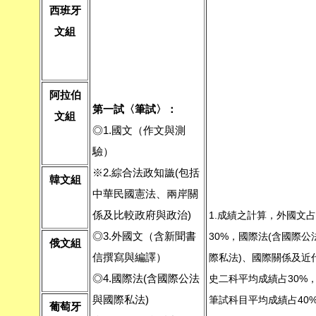
西班牙
文組
阿拉伯
第一試〈筆試〉：
文組
◎1.國文（作文與測
驗）
※2.綜合法政知識(包括
韓文組
中華民國憲法、兩岸關
係及比較政府與政治)
1.成績之計算，外國文占
◎3.外國文（含新聞書
30%，國際法(含國際公
俄文組
信撰寫與編譯）
際私法)、國際關係及近
◎4.國際法(含國際公法
史二科平均成績占30%
與國際私法)
筆試科目平均成績占40
葡萄牙