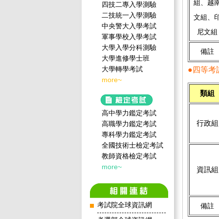
組、越
四技二專入學測驗
二技統一入學測驗
文組、
中央警大入學考試
尼文組
軍事學校入學考試
大學入學分科測驗
備註
大學進修學士班
大學轉學考試
●
四等考
more~
類組
高中學力鑑定考試
行政組
高職學力鑑定考試
專科學力鑑定考試
全國技術士檢定考試
教師資格檢定考試
more~
資訊組
考試院全球資訊網
備註