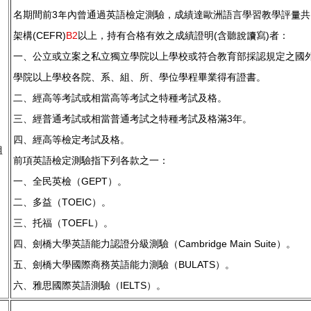
名期間前3年內曾通過英語檢定測驗，成績達歐洲語言學習教學評量共
架構(CEFR)
B2
以上，持有合格有效之成績證明(含聽說讀寫)者：
一、公立或立案之私立獨立學院以上學校或符合教育部採認規定之國
學院以上學校各院、系、組、所、學位學程畢業得有證書。
二、經高等考試或相當高等考試之特種考試及格。
三、經普通考試或相當普通考試之特種考試及格滿3年。
、
四、經高等檢定考試及格。
組
前項英語檢定測驗指下列各款之一：
一、全民英檢（GEPT）。
二、多益（TOEIC）。
三、托福（TOEFL）。
四、劍橋大學英語能力認證分級測驗（Cambridge Main Suite）。
五、劍橋大學國際商務英語能力測驗（BULATS）。
六、雅思國際英語測驗（IELTS）。