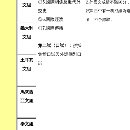
◎5.國際關係及近代外
2.外國文成績不滿60分
文組
交史
試科目中有一科成績為
◎6.國際經濟
者，不予錄取。
義大利
◎7.國際傳播
文組
第二試〈口試〉：
併採
集體口試與外語個別口
土耳其
試
文組
馬來西
亞文組
泰文組