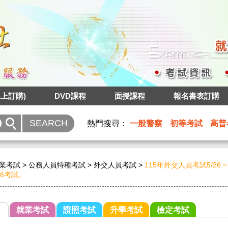
上訂購)
DVD課程
面授課程
報名書表訂購
熱門搜尋：
一般警察
初等考試
高普
業考試
>
公務人員特種考試
>
外交人員考試
>
115年外交人員考試5/26 ~ 
~6考試。
就業考試
證照考試
升學考試
檢定考試