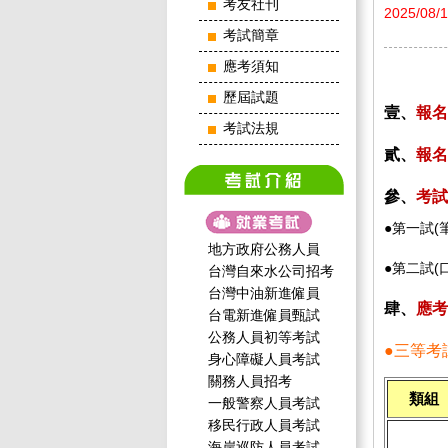
考友社刊
2025/08/
考試簡章
應考須知
歷屆試題
壹、
報名
考試法規
貳、
報名
參、
考試
●第一試(
地方政府公務人員
●第二試(
台灣自來水公司招考
台灣中油新進僱員
肆、
應考
台電新進僱員甄試
公務人員初等考試
●
三等考
身心障礙人員考試
關務人員招考
類組
一般警察人員考試
移民行政人員考試
海岸巡防人員考試