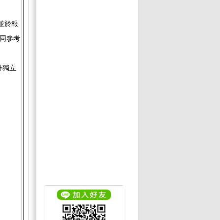
並於報
同參考
外獨立