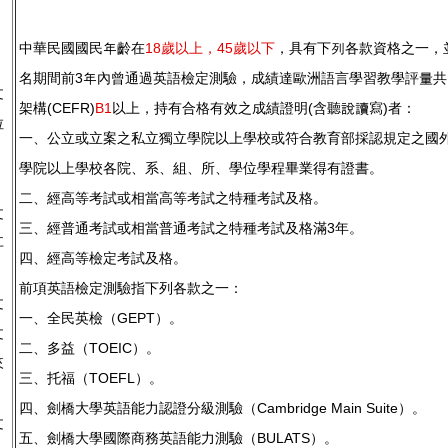
、
、
中華民國國民年齡在
18歲以上，45歲以下
，具有下列各款資格之一，
、
名期間前3年內曾通過英語檢定測驗，成績達歐洲語言學習教學評量共
文
架構(CEFR)
B1
以上，持有合格有效之成績證明(含聽說讀寫)者：
拉
一、公立或立案之私立獨立學院以上學校或符合教育部採認規定之國
、
學院以上學校各院、系、組、所、學位學程畢業得有證書。
、
二、經高等考試或相當高等考試之特種考試及格。
文
三、經普通考試或相當普通考試之特種考試及格滿3年。
耳
四、經高等檢定考試及格。
、
前項英語檢定測驗指下列各款之一：
文
一、全民英檢（GEPT）。
文
二、多益（TOEIC）。
來
三、托福（TOEFL）。
四、劍橋大學英語能力認證分級測驗（Cambridge Main Suite）。
文
五、劍橋大學國際商務英語能力測驗（BULATS）。