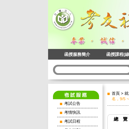
函授服務簡介
函授課程(線
首頁
>
就
名，9/5 
考試公告
考情快訊
總 覽
考試日程