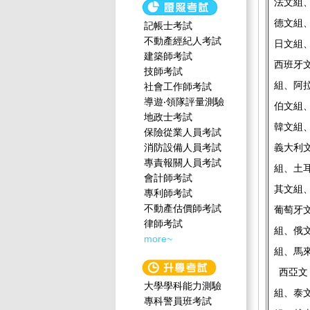
法文組
德文組
記帳士考試
不動產經紀人考試
日文組
建築師考試
西班牙
技師考試
組、阿
社會工作師‍考試
導遊‧領隊評量測驗
伯文組
地政士考試
韓文組
保險從業人員考試
消防設備人員考試
義大利
專責報關人員考試
組、土
會計師考試
其文組
專利師考試
不動產估價師考試
葡萄牙
律師考試
組、俄
more~
組、馬
西亞文
大學學科能力測驗
組、泰
專科警員班考試