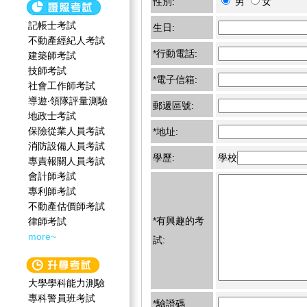
性別:
男
女
記帳士考試
生日:
不動產經紀人考試
*行動電話:
建築師考試
技師考試
*電子信箱:
社會工作師‍考試
導遊‧領隊評量測驗
郵遞區號:
地政士考試
保險從業人員考試
*地址:
消防設備人員考試
學歷:
學校
專責報關人員考試
會計師考試
專利師考試
不動產估價師考試
*有興趣的考
律師考試
more~
試:
大學學科能力測驗
專科警員班考試
*驗證碼