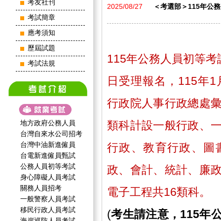
考友社刊
2025/08/27
＜考選部＞115年公
考試簡章
應考須知
歷屆試題
115年公務人員初等考試
考試法規
日受理報名，115年
行政院人事行政總處
地方政府公務人員
類科計設一般行政、
台灣自來水公司招考
台灣中油新進僱員
行政、教育行政、圖
台電新進僱員甄試
公務人員初等考試
政、會計、統計、廉
身心障礙人員考試
關務人員招考
電子工程共16類科。
一般警察人員考試
移民行政人員考試
(
考生請注意，115年
海岸巡防人員考試