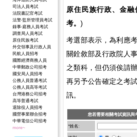
司法人員考試
原住民族行政、金融
法院書記官考試
法警‧監所管理員考試
考。
)
錄事‧庭務人員考試
調查局人員考試
考選部表示，為利應
原住民族考試
外交領事及行政人員
關銓敘部及行政院人
民航人員招考
國際經濟商務人員
之類科，但仍須俟請
中華郵政公司招考
國安局人員招考
再另予公告確定之考
公務人員普通考試
公務人員高等考試
訊。
台灣港務公司招考
高等普通考試
退除役人員招考
國營事業聯合招考
您若需要相關考試資訊與
中華電信公司招考
*姓名:
more~