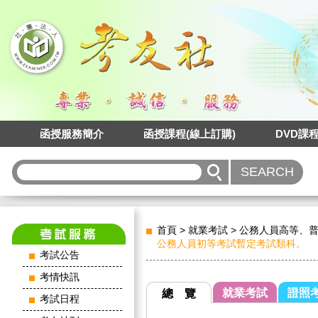
函授服務簡介
函授課程(線上訂購)
DVD課
首頁
>
就業考試
>
公務人員高等、
公務人員初等考試暫定考試類科。
考試公告
考情快訊
就業考試
證照
總 覽
考試日程