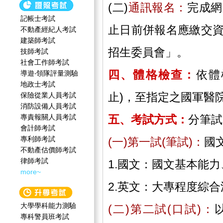
(二)
通訊報名：
完成網
記帳士考試
止日前併報名應繳交
不動產經紀人考試
建築師考試
招生委員會」。
技師考試
社會工作師‍考試
四、體格檢查：
依體
導遊‧領隊評量測驗
地政士考試
止)，至指定之國軍醫
保險從業人員考試
消防設備人員考試
專責報關人員考試
五、考試方式：
分筆試
會計師考試
專利師考試
(一)第一試(筆試)：
國
不動產估價師考試
律師考試
1.國文：國文基本能
more~
2.英文：大專程度綜
大學學科能力測驗
(二)第二試(口試)：
專科警員班考試