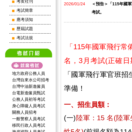
考友社刊
2026/01/24
＜預告＞「115年國軍
考試簡章
考試。
應考須知
歷屆試題
考試法規
「115年國軍飛行常
名，3月考試(正確日
「
國軍飛行軍官班招
地方政府公務人員
台灣自來水公司招考
台灣中油新進僱員
準備！
台電新進僱員甄試
公務人員初等考試
一、招生員額：
身心障礙人員考試
關務人員招考
(一)
陸軍：15 名(陸
一般警察人員考試
移民行政人員考試
性5名)
(前揭名額為11
海岸巡防人員考試