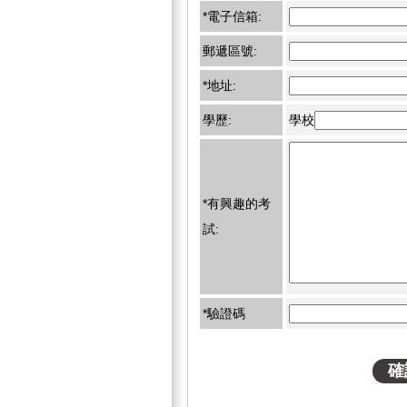
*電子信箱:
郵遞區號:
*地址:
學歷:
學校
*有興趣的考
試:
*驗證碼