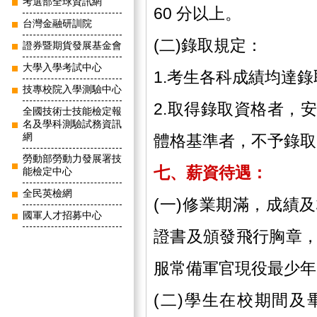
考選部全球資訊網
60 分以上。
台灣金融研訓院
(二)錄取規定：
證券暨期貨發展基金會
大學入學考試中心
1.考生各科成績均達
技專校院入學測驗中心
2.取得錄取資格者，
全國技術士技能檢定報
名及學科測驗試務資訊
網
體格基準者，不予錄取
勞動部勞動力發展署技
七、薪資待遇：
能檢定中心
全民英檢網
(一)修業期滿，成績
國軍人才招募中心
證書及頒發飛行胸章
服常備軍官現役最少年限
(二)學生在校期間