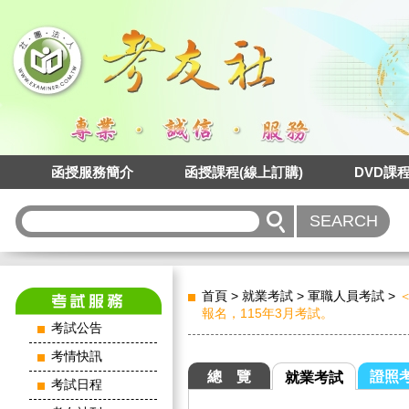
函授服務簡介
函授課程(線上訂購)
DVD課
首頁
>
就業考試
>
軍職人員考試
>
報名，115年3月考試。
考試公告
考情快訊
總 覽
證照
就業考試
考試日程