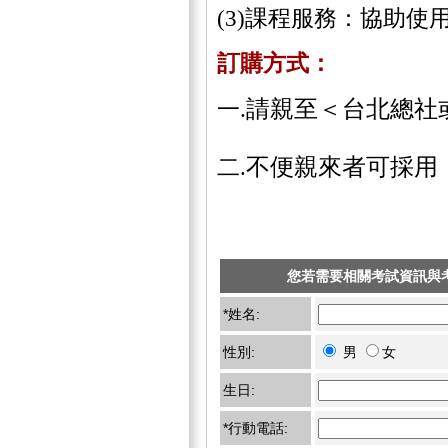
(3)課程服務：協助
訂購方式：
請親至＜台北總社
一.
不便親來者可採用
二.
您若需要相關考試資訊與
*姓名:
性別:
男
女
生日:
*行動電話: