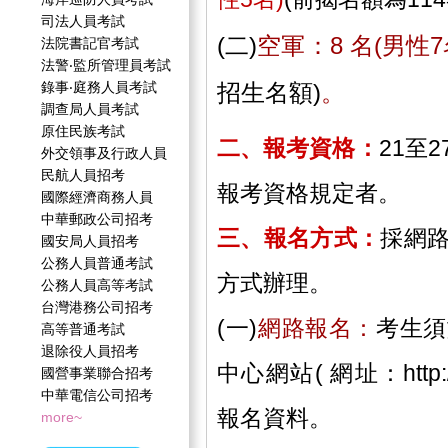
司法人員考試
(二)
空軍：8 名(男性
法院書記官考試
法警‧監所管理員考試
錄事‧庭務人員考試
招生名額)
。
調查局人員考試
原住民族考試
二、報考資格：
21至
外交領事及行政人員
民航人員招考
報考資格規定者。
國際經濟商務人員
中華郵政公司招考
三、報名方式：
採網
國安局人員招考
公務人員普通考試
方式辦理。
公務人員高等考試
台灣港務公司招考
(一)
網路報名：
考生須
高等普通考試
退除役人員招考
中心網站( 網址：http:/
國營事業聯合招考
中華電信公司招考
報名資料。
more~