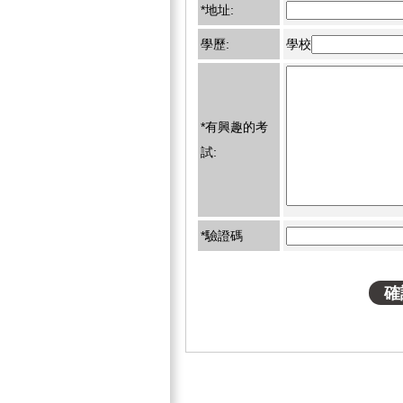
*地址:
學歷:
學校
*有興趣的考
試:
*驗證碼