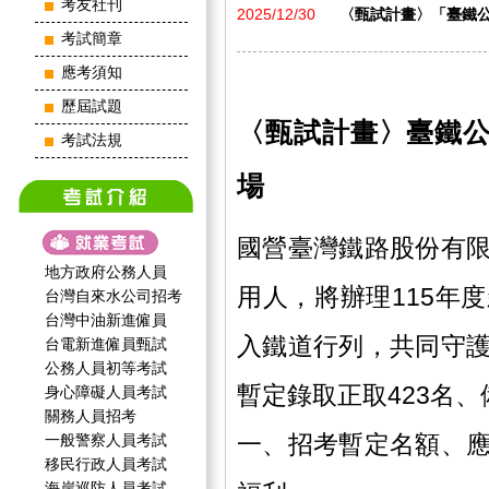
考友社刊
2025/12/30
〈甄試計畫〉「臺鐵公
考試簡章
應考須知
歷屆試題
〈甄試計畫〉臺鐵公
考試法規
場
國營臺灣鐵路股份有
地方政府公務人員
用人，將辦理115年
台灣自來水公司招考
台灣中油新進僱員
入鐵道行列，共同守
台電新進僱員甄試
公務人員初等考試
暫定錄取正取423名、
身心障礙人員考試
關務人員招考
一、招考暫定名額、
一般警察人員考試
移民行政人員考試
海岸巡防人員考試