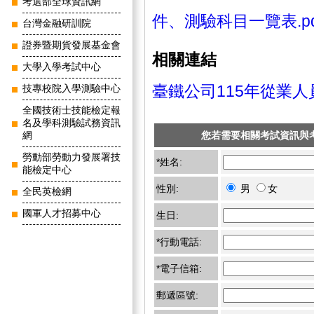
考選部全球資訊網
件、測驗科目一覽表.pd
台灣金融研訓院
證券暨期貨發展基金會
相關連結
大學入學考試中心
臺鐵公司115年從業
技專校院入學測驗中心
全國技術士技能檢定報
名及學科測驗試務資訊
您若需要相關考試資訊與
網
勞動部勞動力發展署技
*姓名:
能檢定中心
性別:
男
女
全民英檢網
國軍人才招募中心
生日:
*行動電話:
*電子信箱:
郵遞區號: