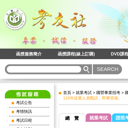
函授服務簡介
函授課程(線上訂購)
DVD課
首頁
>
就業考試
>
國營事業招考
>
115年從業人員甄試」即將登場。
考試公告
考情快訊
就業考試
證照
總 覽
考試日程