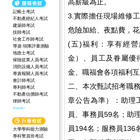
高薪級為止。
記帳士考試
3.實際擔任現場維修
不動產經紀人考試
建築師考試
危險加給、夜點費，花
技師考試
社會工作師‍考試
(五)福利：享有經
導遊‧領隊評量測驗
地政士考試
金）、員工及眷屬優
保險從業人員考試
消防設備人員考試
金、職福會各項福利互
專責報關人員考試
會計師考試
二、本次甄試招考職
專利師考試
不動產估價師考試
章公告為準）：助理
律師考試
more~
員、事務員59名；助
員194名；服務員136
大學學科能力測驗
專科警員班考試