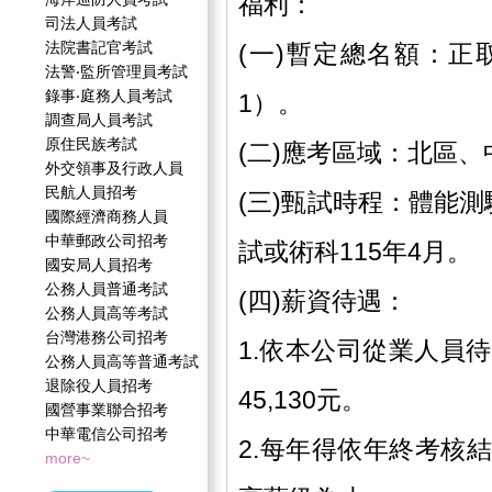
福利：
司法人員考試
法院書記官考試
(一)暫定總名額：正取
法警‧監所管理員考試
錄事‧庭務人員考試
1）。
調查局人員考試
原住民族考試
(二)應考區域：北區
外交領事及行政人員
民航人員招考
(三)甄試時程：體能測
國際經濟商務人員
中華郵政公司招考
試或術科115年4月。
國安局人員招考
公務人員普通考試
(四)薪資待遇：
公務人員高等考試
台灣港務公司招考
1.依本公司從業人員待
公務人員高等普通考試
退除役人員招考
45,130元。
國營事業聯合招考
中華電信公司招考
2.每年得依年終考核
more~