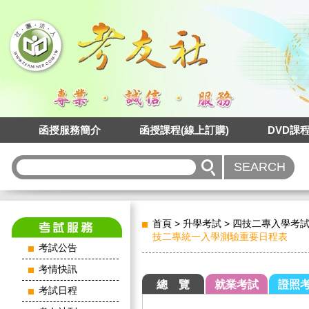
函授服務簡介
函授課程(線上訂購)
DVD課
首頁
>
升學考試
>
四技二專入學考
技二專統一入學測驗重要日程表
考試公告
考情快訊
總 覽
就業考試
證照
考試日程