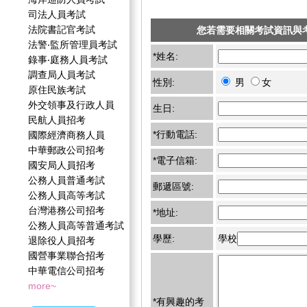
司法人員考試
法院書記官考試
您若需要相關考試資訊與
法警‧監所管理員考試
*姓名:
錄事‧庭務人員考試
調查局人員考試
性別:
男
女
原住民族考試
外交領事及行政人員
生日:
民航人員招考
*行動電話:
國際經濟商務人員
中華郵政公司招考
*電子信箱:
國安局人員招考
公務人員普通考試
郵遞區號:
公務人員高等考試
台灣港務公司招考
*地址:
公務人員高等普通考試
學歷:
學校
退除役人員招考
國營事業聯合招考
中華電信公司招考
more~
*有興趣的考