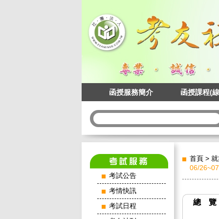
函授服務簡介
函授課程(線
首頁
>
就
06/26~
考試公告
考情快訊
總 覽
考試日程