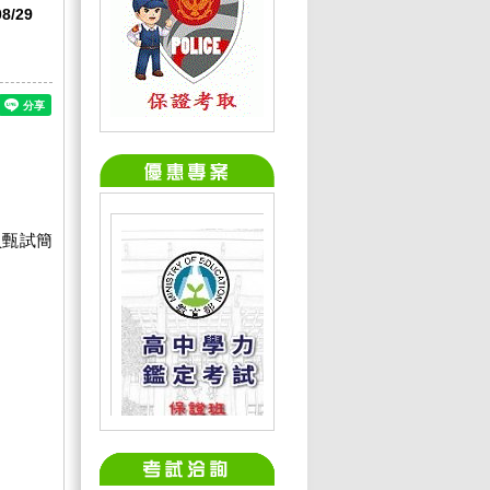
/29
員甄試簡