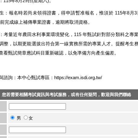
115年8月29日(星期六)。
生：報名時若尚未領得證書，得申請暫准報名，惟須於 115年8月3
:00 前完成線上補傳畢業證書，逾期將取消資格。
：考量近年農田水利事業環境變化，115 年甄試針對部分類科之專
調整，以期更能選拔出符合第一線實務所需的專業人才。提醒考生
查看甄試簡章應試科目重新確認，以免準備方向產生偏差。
詢：本中心甄試專區：https://exam.isdi.org.tw/
您若需要相關考試資訊與考試服務，或有任何疑問，歡迎與我們聯絡
男
女