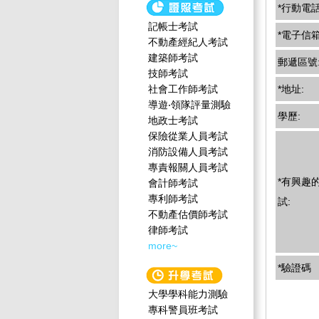
*行動電話
記帳士考試
*電子信箱
不動產經紀人考試
建築師考試
郵遞區號
技師考試
社會工作師‍考試
*地址:
導遊‧領隊評量測驗
學歷:
地政士考試
保險從業人員考試
消防設備人員考試
專責報關人員考試
*有興趣
會計師考試
專利師考試
試:
不動產估價師考試
律師考試
more~
*驗證碼
大學學科能力測驗
專科警員班考試