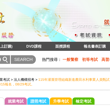
上訂購)
DVD課程
面授課程
報名書表訂購
熱門搜尋：
一般警察
初等考試
高普
業考試
>
法人機構招考
>
115年灌溉管理組織新進農田水利事業人員甄試
07/15報名，08/29考試。
就業考試
證照考試
升學考試
檢定考試