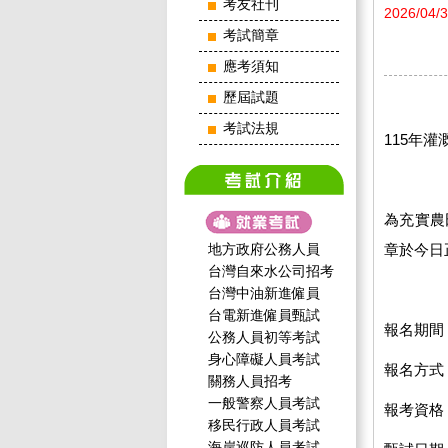
考友社刊
2026/04/
考試簡章
應考須知
歷屆試題
考試法規
115年
為充實農
地方政府公務人員
章於今日
台灣自來水公司招考
台灣中油新進僱員
台電新進僱員甄試
報名期間：1
公務人員初等考試
身心障礙人員考試
報名方式
關務人員招考
一般警察人員考試
報考資格
移民行政人員考試
海岸巡防人員考試