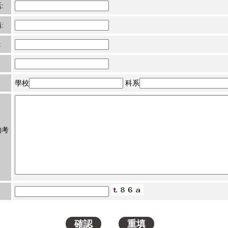
:
:
:
學校
科系
的考