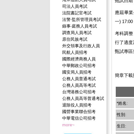
甄試日期：
司法人員考試
應屆畢業
法院書記官考試
法警‧監所管理員考試
一) 17
錄事‧庭務人員考試
調查局人員考試
考科調整
原住民族考試
行了適度
外交領事及行政人員
甄試專區
民航人員招考
國際經濟商務人員
中華郵政公司招考
國安局人員招考
簡章下載與諮
公務人員普通考試
公務人員高等考試
台灣港務公司招考
公務人員高等普通考試
*姓名:
退除役人員招考
國營事業聯合招考
性別:
中華電信公司招考
more~
生日: