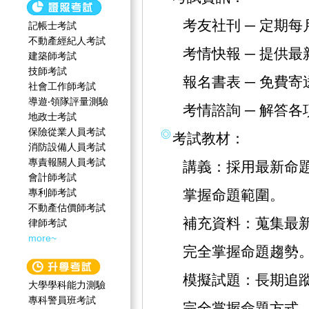
考友社刊 ─ 定期
記帳士考試
不動產經紀人考試
考情快報 ─ 提供
建築師考試
技師考試
報名書表 ─ 免費
社會工作師‍考試
導遊‧領隊評量測驗
考情諮詢 ─ 解答
地政士考試
保險從業人員考試
考試教材：
消防設備人員考試
專責報關人員考試
講義：採用最新命
會計師考試
專利師考試
掌握命題範圍。
不動產估價師考試
補充資料：蒐集最
律師考試
more~
完全掌握命題趨勢
模擬試題：長期追
大學學科能力測驗
專科警員班考試
完全掌握命題方式