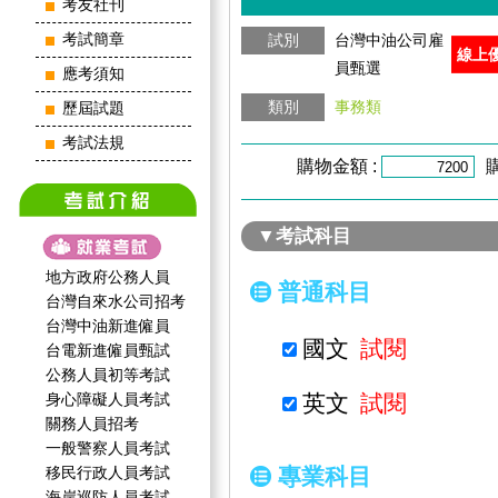
考友社刊
考試簡章
試別
台灣中油公司雇
線上
員甄選
應考須知
類別
事務類
歷屆試題
考試法規
購物金額 :
▼考試科目
地方政府公務人員
普通科目
台灣自來水公司招考
台灣中油新進僱員
國文
試閱
台電新進僱員甄試
公務人員初等考試
身心障礙人員考試
英文
試閱
關務人員招考
一般警察人員考試
移民行政人員考試
專業科目
海岸巡防人員考試