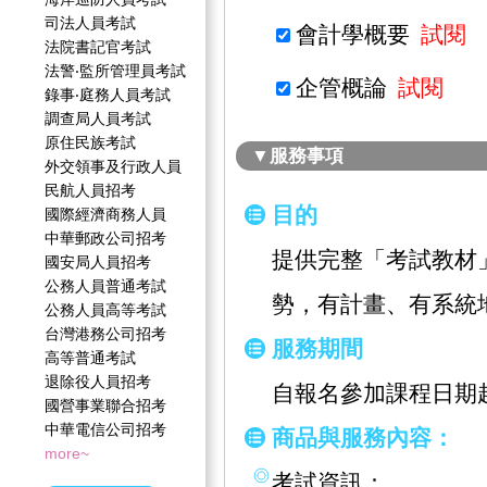
司法人員考試
會計學概要
試閱
法院書記官考試
法警‧監所管理員考試
企管概論
試閱
錄事‧庭務人員考試
調查局人員考試
原住民族考試
▼服務事項
外交領事及行政人員
民航人員招考
目的
國際經濟商務人員
中華郵政公司招考
提供完整「考試教材
國安局人員招考
公務人員普通考試
勢，有計畫、有系統
公務人員高等考試
台灣港務公司招考
服務期間
高等普通考試
退除役人員招考
自報名參加課程日期
國營事業聯合招考
中華電信公司招考
商品與服務內容：
more~
考試資訊：