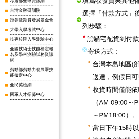
填寫收發貨與其他
考選部全球資訊網
台灣金融研訓院
選擇「付款方式」
證券暨期貨發展基金會
列步驟：
大學入學考試中心
黑貓宅配貨到付款
技專校院入學測驗中心
全國技術士技能檢定報
寄送方式：
名及學科測驗試務資訊
網
台灣本島地區(
勞動部勞動力發展署技
能檢定中心
送達，例假日可
全民英檢網
收貨時間僅能依
國軍人才招募中心
（AM 09:00～
～PM18:00）。
當日下午15時