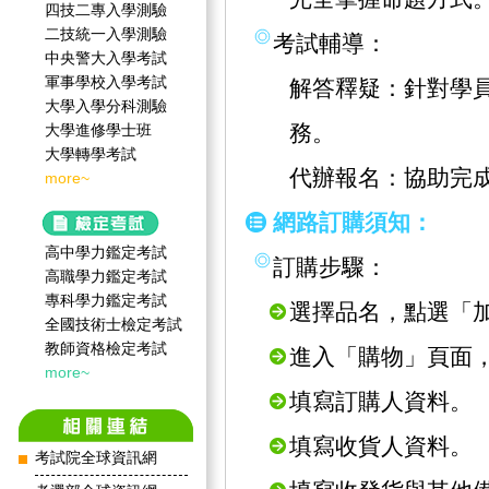
四技二專入學測驗
二技統一入學測驗
考試輔導：
中央警大入學考試
軍事學校入學考試
解答釋疑：針對學
大學入學分科測驗
務。
大學進修學士班
大學轉學考試
代辦報名：協助完
more~
網路訂購須知：
高中學力鑑定考試
訂購步驟：
高職學力鑑定考試
專科學力鑑定考試
選擇品名，點選「
全國技術士檢定考試
教師資格檢定考試
進入「購物」頁面
more~
填寫訂購人資料。
填寫收貨人資料。
考試院全球資訊網