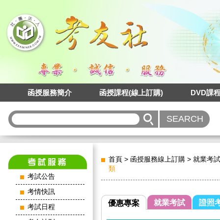
函授服務簡介
函授課程(線上訂購)
DVD課
首頁
>
函授服務線上訂購
>
就業考
類
考試公告
考情快訊
就業考試
證照
優惠專案
考試日程