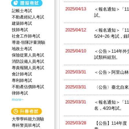
2025/04/13
＜報名通知＞「114
記帳士考試
試。
不動產經紀人考試
建築師考試
技師考試
2025/04/12
＜報名通知＞「114
社會工作師‍考試
5/24~26 考試，
導遊‧領隊評量測驗
地政士考試
2025/04/10
＜公告＞114年
保險從業人員考試
試類科組別。
消防設備人員考試
專責報關人員考試
2025/03/31
＜公告＞阿里山林
會計師考試
專利師考試
不動產估價師考試
2025/03/31
〈公告〉臺北自來
律師考試
more~
2025/03/31
＜報名通知＞「114
名，4/20考試。
大學學科能力測驗
2025/03/28
【公告】114年
專科警員班考試