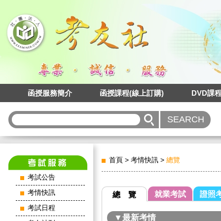
函授服務簡介
函授課程(線上訂購)
DVD課
首頁
>
考情快訊
>
總覽
考試公告
考情快訊
就業考試
證照
總 覽
考試日程
▼最新考情