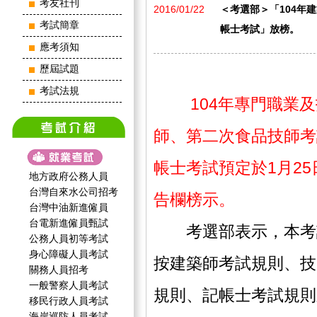
考友社刊
2016/01/22
＜考選部＞「104年
考試簡章
帳士考試」放榜。
應考須知
歷屆試題
考試法規
104年專門職業
師、第二次食品技師考
帳士考試預定於1月2
地方政府公務人員
台灣自來水公司招考
告欄榜示。
台灣中油新進僱員
台電新進僱員甄試
考選部表示，本考試
公務人員初等考試
身心障礙人員考試
按建築師考試規則、技
關務人員招考
一般警察人員考試
規則、記帳士考試規則
移民行政人員考試
海岸巡防人員考試