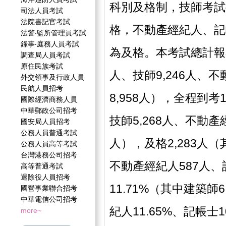
科別及格制，技師考試
司法人員考試
法院書記官考試
格，不動產經紀人、記
法警‧監所管理員考試
錄事‧庭務人員考試
為及格。本考試總計報考3
調查局人員考試
原住民族考試
人、技師9,246人、不
外交領事及行政人員
民航人員招考
8,958人），全程到考1
國際經濟商務人員
中華郵政公司招考
技師5,268人、不動產經
國安局人員招考
公務人員普通考試
人），及格2,283人（
公務人員高等考試
台灣港務公司招考
不動產經紀人587人、
高等普通考試
退除役人員招考
11.71%（其中建築師6
國營事業聯合招考
中華電信公司招考
紀人11.65%、記帳士1
more~