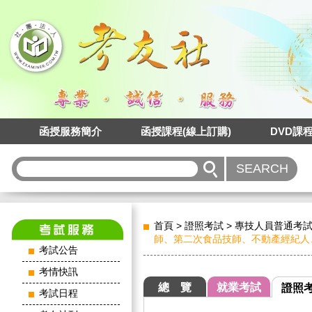
函授服務簡介
函授課程(線上訂購)
DVD課
首頁
>
證照考試
>
專技人員普通考
師、第二次食品技師、不動產經紀人
考試公告
考情快訊
總 覽
就業考試
證照
考試日程