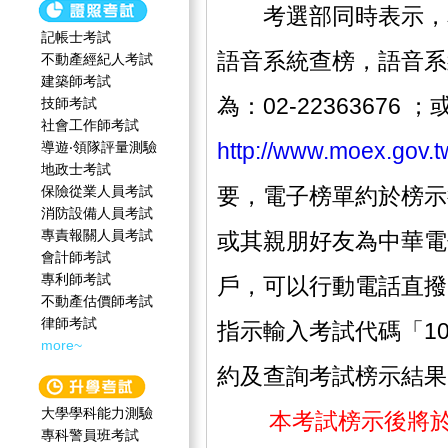
考選部同時表示，本
記帳士考試
語音系統查榜，語音系
不動產經紀人考試
建築師考試
為：
02-22363676
；
技師考試
社會工作師‍考試
http://www.moex.gov.t
導遊‧領隊評量測驗
地政士考試
保險從業人員考試
要，電子榜單約於榜示
消防設備人員考試
專責報關人員考試
或其親朋好友為中華電
會計師考試
專利師考試
戶，可以行動電話直撥
不動產估價師考試
律師考試
指示輸入考試代碼「10
more~
約及查詢考試榜示結果
大學學科能力測驗
本考試榜示後將
專科警員班考試