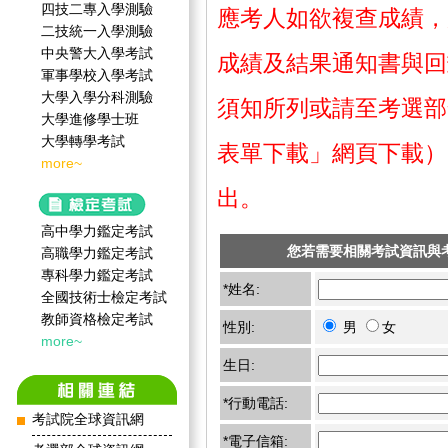
四技二專入學測驗
應考人如欲複查成績，
二技統一入學測驗
中央警大入學考試
成績及結果通知書與回
軍事學校入學考試
大學入學分科測驗
須知所列或請至考選部
大學進修學士班
大學轉學考試
表單下載」網頁下載）
more~
出。
高中學力鑑定考試
您若需要相關考試資訊與
高職學力鑑定考試
專科學力鑑定考試
*姓名:
全國技術士檢定考試
教師資格檢定考試
性別:
男
女
more~
生日:
*行動電話:
考試院全球資訊網
*電子信箱: