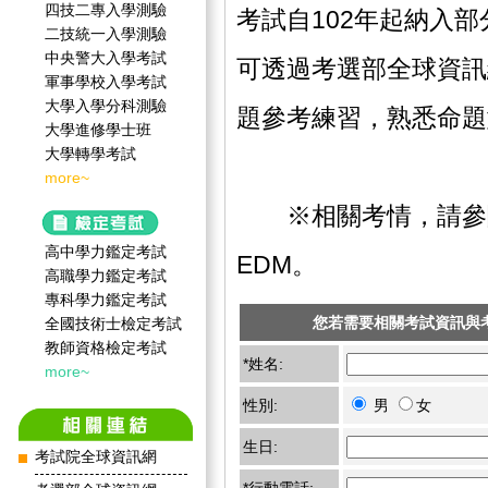
四技二專入學測驗
考試自102年起納入
二技統一入學測驗
中央警大入學考試
可透過考選部全球資訊
軍事學校入學考試
大學入學分科測驗
題參考練習，熟悉命題
大學進修學士班
大學轉學考試
more~
※相關考情，請參
高中學力鑑定考試
EDM。
高職學力鑑定考試
專科學力鑑定考試
您若需要相關考試資訊與
全國技術士檢定考試
教師資格檢定考試
*姓名:
more~
性別:
男
女
生日:
考試院全球資訊網