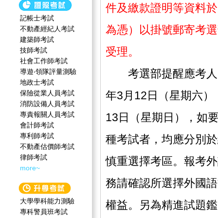
件及繳款證明等資料於
記帳士考試
為憑）以掛號郵寄考選
不動產經紀人考試
建築師考試
受理。
技師考試
社會工作師‍考試
考選部提醒應考人，
導遊‧領隊評量測驗
地政士考試
保險從業人員考試
年3月12日（星期六）
消防設備人員考試
專責報關人員考試
13日（星期日），如
會計師考試
專利師考試
種考試者，均應分別於
不動產估價師考試
律師考試
慎重選擇考區。報考外
more~
務請確認所選擇外國語
大學學科能力測驗
權益。另為精進試題鑑
專科警員班考試