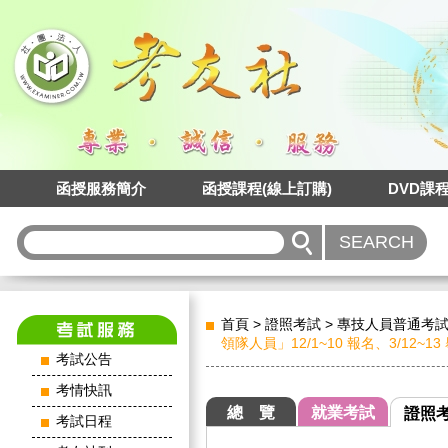
函授服務簡介
函授課程(線上訂購)
DVD課
首頁
>
證照考試
>
專技人員普通考
領隊人員」12/1~10 報名、3/12~13
考試公告
考情快訊
總 覽
就業考試
證照
考試日程