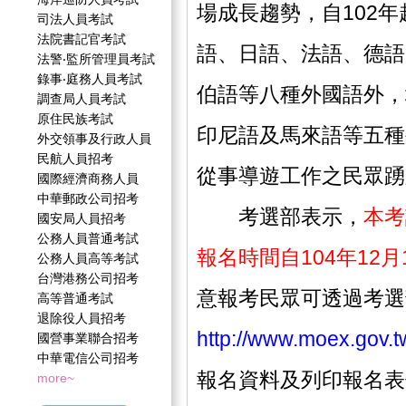
場成長趨勢，自102
司法人員考試
法院書記官考試
語、日語、法語、德語
法警‧監所管理員考試
錄事‧庭務人員考試
伯語等八種外國語外，
調查局人員考試
原住民族考試
印尼語及馬來語等五種
外交領事及行政人員
民航人員招考
從事導遊工作之民眾踴
國際經濟商務人員
中華郵政公司招考
考選部表示，
本考
國安局人員招考
公務人員普通考試
報名時間自104年12月
公務人員高等考試
台灣港務公司招考
意報考民眾可透過考選
高等普通考試
退除役人員招考
http://www.moex.gov.t
國營事業聯合招考
中華電信公司招考
報名資料及列印報名表
more~