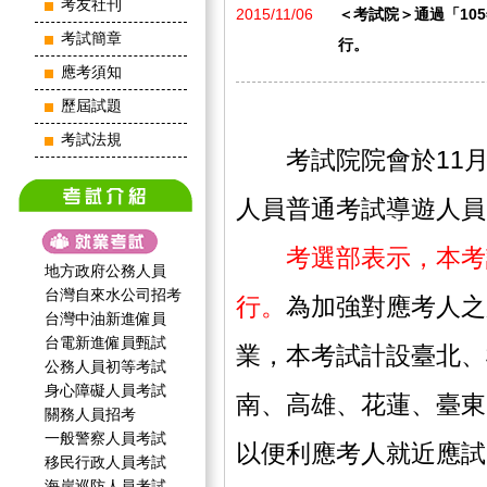
考友社刊
2015/11/06
＜考試院＞通過「105年
考試簡章
行。
應考須知
歷屆試題
考試法規
考試院院會於11月5
人員普通考試導遊人員
考選部表示，本考試定
地方政府公務人員
台灣自來水公司招考
行。
為加強對應考人之
台灣中油新進僱員
台電新進僱員甄試
業，本考試計設臺北、
公務人員初等考試
身心障礙人員考試
南、高雄、花蓮、臺東
關務人員招考
一般警察人員考試
以便利應考人就近應試
移民行政人員考試
海岸巡防人員考試