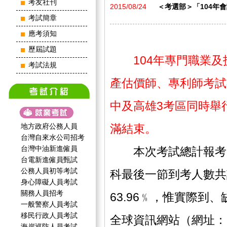
考友社刊
2015/08/24
＜考選部＞「104年
考試簡章
應考須知
歷屆試題
104年專門職業
考試法規
產估價師、專利師考試
中及高雄3考區同時舉行
地方政府公務人員
滿結束。
台灣自來水公司招考
台灣中油新進僱員
本次考試總計報考9,
台電新進僱員甄試
公務人員初等考試
科最後一節到考人數共計
身心障礙人員考試
關務人員招考
63.96﹪，惟實際到
一般警察人員考試
移民行政人員考試
全球資訊網站（網址：
海岸巡防人員考試