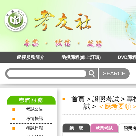
函授服務簡介
函授課程(線上訂購)
DVD課
首頁
>
證照考試
>
專
試
>
＜應考要領＞
考試公告
考情快訊
考試日程
總 覽
就業考試
證照