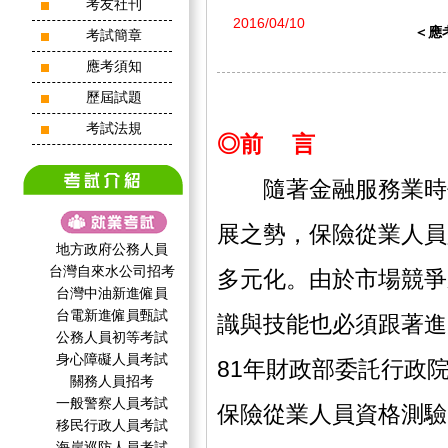
考友社刊
2016/04/10
＜應
考試簡章
應考須知
歷屆試題
考試法規
◎前 言
隨著金融服務業時代
展之勢，保險從業人員
地方政府公務人員
台灣自來水公司招考
多元化。由於市場競爭
台灣中油新進僱員
台電新進僱員甄試
識與技能也必須跟著進
公務人員初等考試
身心障礙人員考試
81年財政部委託行政
關務人員招考
一般警察人員考試
保險從業人員資格測驗
移民行政人員考試
海岸巡防人員考試