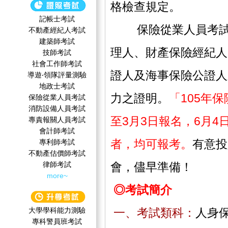
格檢查規定。
記帳士考試
保險從業人員考試為
不動產經紀人考試
建築師考試
理人、財產保險經紀人
技師考試
社會工作師‍考試
證人及海事保險公證人
導遊‧領隊評量測驗
地政士考試
力之證明。
「105年
保險從業人員考試
消防設備人員考試
至3月3日報名，6月
專責報關人員考試
會計師考試
者，均可報考。
有意投
專利師考試
不動產估價師考試
律師考試
會，儘早準備！
more~
◎考試簡介
大學學科能力測驗
一、考試類科：
人身
專科警員班考試