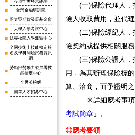
考選部全球資訊網
(一)保險代理人，
台灣金融研訓院
險人收取費用，並代理
證券暨期貨發展基金會
大學入學考試中心
(二)保險經紀人，
技專校院入學測驗中心
險契約或提供相關服務
全國技術士技能檢定報
名及學科測驗試務資訊
(三)保險公證人，
網
勞動部勞動力發展署技
用，為其辦理保險標的
能檢定中心
全民英檢網
算、洽商，而予證明之
國軍人才招募中心
※詳細應考事項，
考試簡章
」。
◎應考要領