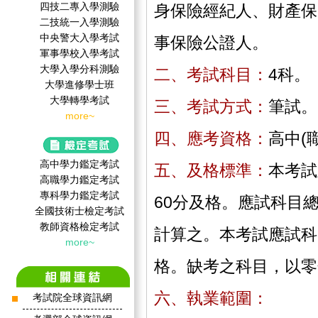
四技二專入學測驗
身保險經紀人、財產保
二技統一入學測驗
中央警大入學考試
事保險公證人。
軍事學校入學考試
大學入學分科測驗
二、考試科目：
4科。
大學進修學士班
大學轉學考試
三、考試方式：
筆試。
more~
四、應考資格：
高中(
高中學力鑑定考試
五、及格標準：
本考試
高職學力鑑定考試
專科學力鑑定考試
60分及格。應試科目
全國技術士檢定考試
教師資格檢定考試
計算之。本考試應試科
more~
格。缺考之科目，以零
六、執業範圍：
考試院全球資訊網