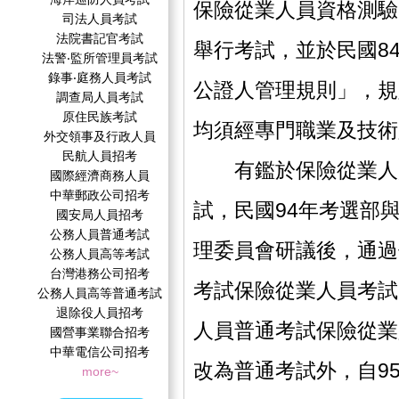
保險從業人員資格測驗
司法人員考試
法院書記官考試
舉行考試，並於民國8
法警‧監所管理員考試
錄事‧庭務人員考試
公證人管理規則」，規
調查局人員考試
原住民族考試
均須經專門職業及技術
外交領事及行政人員
民航人員招考
有鑑於保險從業人員
國際經濟商務人員
中華郵政公司招考
試，民國94年考選部
國安局人員招考
公務人員普通考試
理委員會研議後，通過
公務人員高等考試
台灣港務公司招考
考試保險從業人員考試
公務人員高等普通考試
退除役人員招考
人員普通考試保險從業
國營事業聯合招考
中華電信公司招考
改為普通考試外，自9
more~