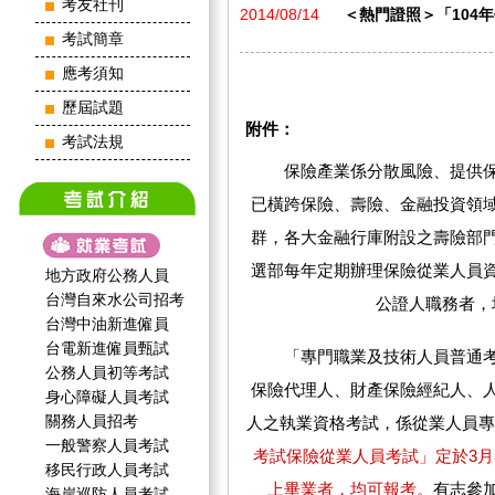
考友社刊
2014/08/14
＜熱門證照＞「104年
考試簡章
應考須知
歷屆試題
附件：
考試法規
保險產業係分散風險、提供保
已橫跨保險、壽險、金融投資領
群，各大金融行庫附設之壽險部
選部每年定期辦理保險從業人員
地方政府公務人員
台灣自來水公司招考
公證人職務者，
台灣中油新進僱員
台電新進僱員甄試
「專門職業及技術人員普通考
公務人員初等考試
保險代理人、財產保險經紀人、
身心障礙人員考試
關務人員招考
人之執業資格考試，係從業人員專
一般警察人員考試
考試保險從業人員考試」定於3月
移民行政人員考試
上畢業者，均可報考。
有志參
海岸巡防人員考試