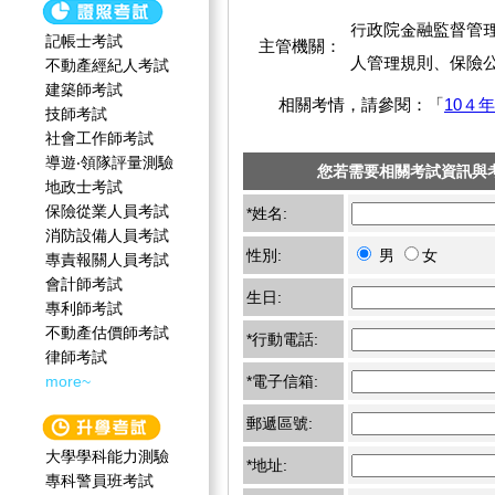
行政院金融監督管
記帳士考試
主管機關：
人管理規則、保險公
不動產經紀人考試
建築師考試
相關考情，請參閱：「
10４
技師考試
社會工作師‍考試
導遊‧領隊評量測驗
您若需要相關考試資訊與
地政士考試
保險從業人員考試
*姓名:
消防設備人員考試
性別:
男
女
專責報關人員考試
會計師考試
生日:
專利師考試
不動產估價師考試
*行動電話:
律師考試
more~
*電子信箱:
郵遞區號:
大學學科能力測驗
*地址:
專科警員班考試