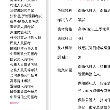
司法人員考試
考試類科：
保險代理人、保險
法院書記官考試
法警‧監所管理員考試
考試方式：
筆試 。
錄事‧庭務人員考試
調查局人員考試
應考資格：
高中(職)以上學校
原住民族考試
外交領事及行政人員
應試科目：
4科
民航人員招考
及格標準：
以應試科目總成績滿
國際經濟商務人員
中華郵政公司招考
訓 練：
無
國安局人員招考
公務人員普通考試
保險代理人，指根
公務人員高等考試
執業範圍：
經營業務之人。
台灣港務公司招考
高等普通考試
保險經紀人，指基
退除役人員招考
務，而收取佣金或
國營事業聯合招考
中華電信公司招考
保險公證人，指向
more~
查勘，鑑定及估價