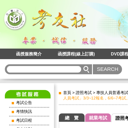
函授服務簡介
函授課程(線上訂購)
DVD課
首頁
>
證照考試
>
專技人員普通考
人員考試」3/3~12報名，6/6~7考試
考試公告
考情快訊
總 覽
就業考試
證照
考試日程