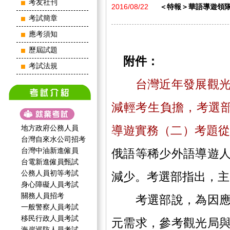
考友社刊
2016/08/22
＜特報＞華語導遊領隊
考試簡章
應考須知
歷屆試題
附件：
考試法規
台灣近年發展觀
減輕考生負擔，考選部
地方政府公務人員
導遊實務（二）考題從8
台灣自來水公司招考
台灣中油新進僱員
俄語等稀少外語導遊
台電新進僱員甄試
公務人員初等考試
減少。考選部指出，主
身心障礙人員考試
關務人員招考
考選部說，為因應來
一般警察人員考試
移民行政人員考試
元需求，參考觀光局
海岸巡防人員考試