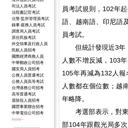
司法人員考試
員考試規則，102年
法院書記官考試
法警‧監所管理員考試
語、越南語、印尼語
錄事‧庭務人員考試
調查局人員考試
員考試。
原住民族考試
外交領事及行政人員
但統計發現近3年，
民航人員招考
國際經濟商務人員
人數不增反減，103年
中華郵政公司招考
國安局人員招考
105年再減為132
公務人員普通考試
公務人員高等考試
人數都在個位數；越南
台灣港務公司招考
高等普通考試
年略降。
退除役人員招考
國營事業聯合招考
考選部表示，對東南
中華電信公司招考
more~
部104年跟觀光局多次