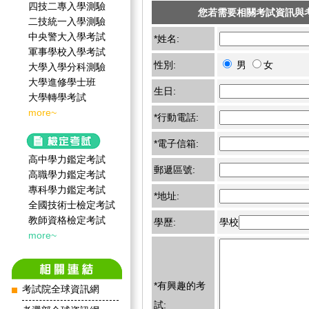
四技二專入學測驗
您若需要相關考試資訊與
二技統一入學測驗
中央警大入學考試
*姓名:
軍事學校入學考試
性別:
男
女
大學入學分科測驗
大學進修學士班
生日:
大學轉學考試
more~
*行動電話:
*電子信箱:
高中學力鑑定考試
郵遞區號:
高職學力鑑定考試
專科學力鑑定考試
*地址:
全國技術士檢定考試
教師資格檢定考試
學歷:
學校
more~
*有興趣的考
考試院全球資訊網
試: