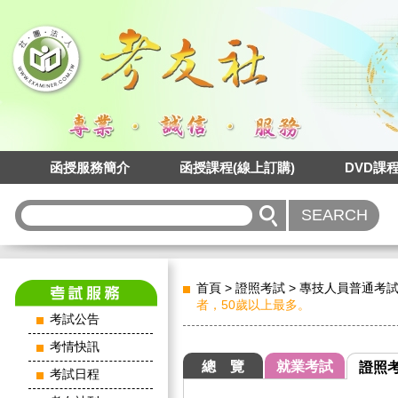
函授服務簡介
函授課程(線上訂購)
DVD課
首頁
>
證照考試
>
專技人員普通考
者，50歲以上最多。
考試公告
考情快訊
總 覽
就業考試
證照
考試日程