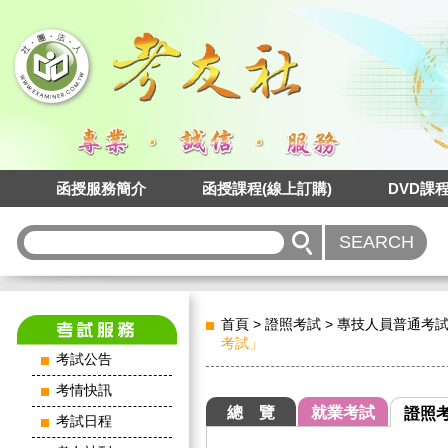
函授服務簡介
函授課程(線上訂購)
DVD課
首頁
>
證照考試
>
專技人員普通考
考試」
考試公告
考情快訊
總 覽
就業考試
證照
考試日程