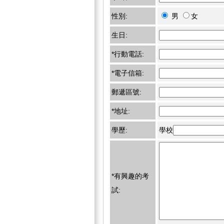
性別:
男
女
生日:
*行動電話:
*電子信箱:
郵遞區號:
*地址:
學歷:
學校
*有興趣的考
試: