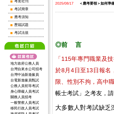
考友社刊
2025/08/17
＜應考要領＞如何準備
考試簡章
應考須知
歷屆試題
考試法規
◎前 言
「115年專門職業及
地方政府公務人員
台灣自來水公司招考
於8月4日至13日報名
台灣中油新進僱員
台電新進僱員甄試
限、性別不拘，高中
公務人員初等考試
身心障礙人員考試
帳士考試」之考友，請
關務人員招考
一般警察人員考試
大多數人對考試缺乏
移民行政人員考試
海岸巡防人員考試