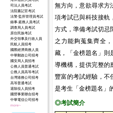
無方向，意欲尋求方
司法人員考試
法院書記官考試
項考試已與科技接軌
法警‧監所管理員考試
錄事‧庭務人員考試
調查局人員考試
方式，準備考試切忌
原住民族考試
外交領事及行政人員
之力能夠蒐集齊全，
民航人員招考
國際經濟商務人員
藏，「金榜題名」則
中華郵政公司招考
國安局人員招考
導機構，提供完整的
公務人員普通考試
公務人員高等考試
豐富的考試經驗，不
台灣港務公司招考
高等普通考試
是考生「金榜題名」
退除役人員招考
國營事業聯合招考
中華電信公司招考
◎考試簡介
more~