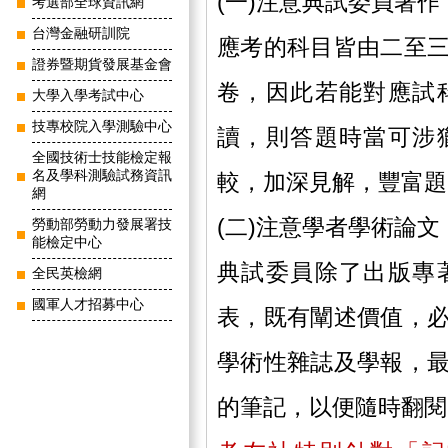
(一)注意典試委員著
考選部全球資訊網
台灣金融研訓院
應考的科目皆由二至
證券暨期貨發展基金會
卷，因此若能對應試
大學入學考試中心
技專校院入學測驗中心
讀，則答題時當可涉
全國技術士技能檢定報
名及學科測驗試務資訊
較，加深見解，豐富題
網
(二)注意學者學術論
勞動部勞動力發展署技
能檢定中心
典試委員除了出版專
全民英檢網
國軍人才招募中心
表，既有闡述價值，
學術性雜誌及學報，
的筆記，以便隨時翻閱