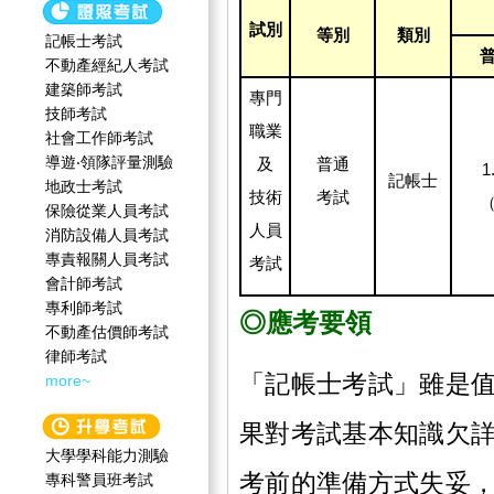
試別
等別
類別
記帳士考試
不動產經紀人考試
建築師考試
專門
技師考試
職業
社會工作師‍考試
導遊‧領隊評量測驗
及
普通
1
記帳士
地政士考試
技術
考試
保險從業人員考試
人員
消防設備人員考試
專責報關人員考試
考試
會計師考試
專利師考試
◎應考要領
不動產估價師考試
律師考試
「記帳士考試」雖是
more~
果對考試基本知識欠
大學學科能力測驗
考前的準備方式失妥
專科警員班考試