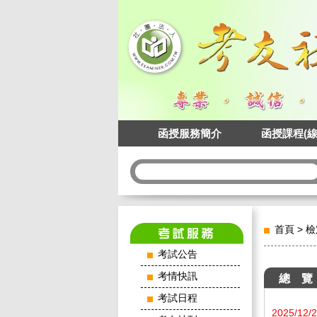
函授服務簡介
函授課程(線
首頁
>
檢
考試公告
考情快訊
總 覽
考試日程
2025/12/