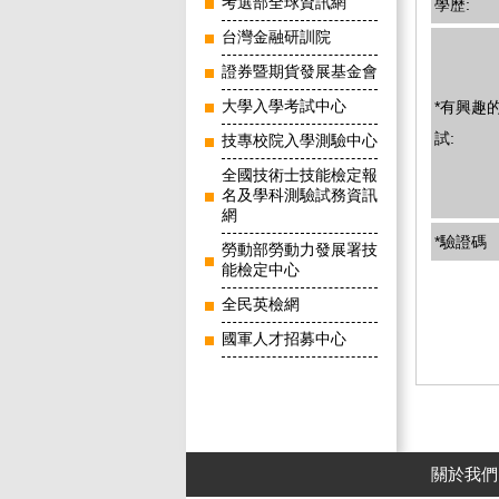
考選部全球資訊網
學歷:
台灣金融研訓院
證券暨期貨發展基金會
*有興趣
大學入學考試中心
試:
技專校院入學測驗中心
全國技術士技能檢定報
名及學科測驗試務資訊
網
*驗證碼
勞動部勞動力發展署技
能檢定中心
全民英檢網
國軍人才招募中心
關於我們