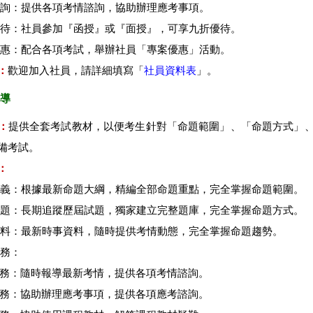
諮詢：提供各項考情諮詢，協助辦理應考事項。
優待：社員參加『函授』或『面授』，可享九折優待。
優惠：配合各項考試，舉辦社員「專案優惠」活動。
：
歡迎加入社員，請詳細填寫「
社員資料表
」。
輔導
：
提供全套考試教材，以便考生針對「命題範圍」、「命題方式」
備考試。
：
講義：根據最新命題大綱，精編全部命題重點，完全掌握命題範圍。
試題：長期追蹤歷屆試題，獨家建立完整題庫，完全掌握命題方式。
資料：最新時事資料，隨時提供考情動態，完全掌握命題趨勢。
服務：
情服務：隨時報導最新考情，提供各項考情諮詢。
考服務：協助辦理應考事項，提供各項應考諮詢。