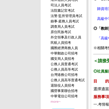
司法人員考試
師資培
法院書記官考試
法警‧監所管理員考試
高級中
錄事‧庭務人員考試
調查局人員考試
◎「教師
原住民族考試
外交領事及行政人員
「高級
民航人員招考
※相關考
國際經濟商務人員
中華郵政公司招考
國安局人員招考
＜請接
公務人員普通考試
公務人員高等考試
◎社員服
台灣港務公司招考
公務人員高等普通考試
目 的
退除役人員招考
選擇適當
國營事業聯合招考
中華電信公司招考
服務事項
more~
一.考情