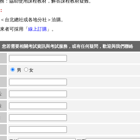
程服務：協助使用課程教材，解答課程教材疑難。
：
至＜台北總社或各地分社＞洽購。
親來者可採用「
線上訂購
」。
您若需要相關考試資訊與考試服務，或有任何疑問，歡迎與我們聯絡
男
女
:
:
: