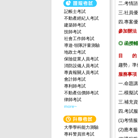
二.考情
記帳士考試
三.社員
不動產經紀人考試
四.專案
建築師考試
參加辦法
技師考試
社會工作師‍考試
◎ 函授
導遊‧領隊評量測驗
地政士考試
目 的
保險從業人員考試
趨勢」準
消防設備人員考試
專責報關人員考試
服務事項
會計師考試
一.命題
專利師考試
二.模擬
不動產估價師考試
律師考試
三.補充
more~
四.考試
(1)考
大學學科能力測驗
(2)應
專科警員班考試