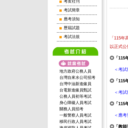
考友社刊
考試簡章
應考須知
歷屆試題
考試法規
「115
以正式公
◎「11
＜考試
地方政府公務人員
台灣自來水公司招考
◎「11
台灣中油新進僱員
台電新進僱員甄試
＜考試
公務人員初等考試
身心障礙人員考試
◎「11
關務人員招考
＜應考
一般警察人員考試
移民行政人員考試
◎「教師
海岸巡防人員考試