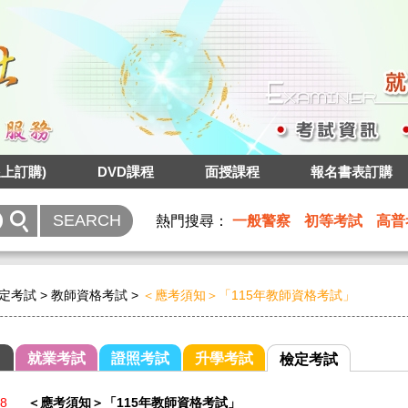
上訂購)
DVD課程
面授課程
報名書表訂購
熱門搜尋：
一般警察
初等考試
高普
定考試
>
教師資格考試
>
＜應考須知＞「115年教師資格考試」
就業考試
證照考試
升學考試
檢定考試
28
＜應考須知＞「115年教師資格考試」