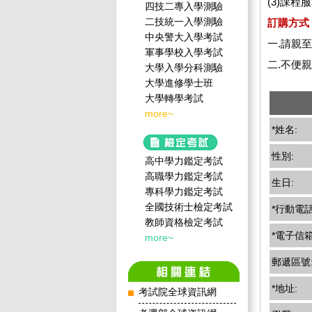
(3)課
四技二專入學測驗
二技統一入學測驗
訂購方式
中央警大入學考試
一.請親
軍事學校入學考試
二.不便
大學入學分科測驗
大學進修學士班
大學轉學考試
more~
*姓名:
性別:
高中學力鑑定考試
高職學力鑑定考試
生日:
專科學力鑑定考試
全國技術士檢定考試
*行動電話
教師資格檢定考試
*電子信箱
more~
郵遞區號
*地址:
考試院全球資訊網