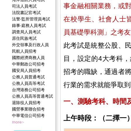
事金融相關業務，或
司法人員考試
法院書記官考試
在校學生、社會人士皆
法警‧監所管理員考試
錄事‧庭務人員考試
員基礎學科測」之考友
調查局人員考試
原住民族考試
此考試是統整公股、
外交領事及行政人員
民航人員招考
目，設定的4大考科
國際經濟商務人員
中華郵政公司招考
招考的職缺，通過者
國安局人員招考
公務人員普通考試
行業的需求就能爭取到
公務人員高等考試
台灣港務公司招考
公務人員高等普通考試
一、測驗考科、時間
退除役人員招考
國營事業聯合招考
中華電信公司招考
上午時段：（二擇一
more~