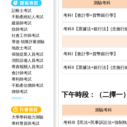
測驗考科
記帳士考試
考科I【會計學+貨幣銀行學】
不動產經紀人考試
建築師考試
考科II【票據法+銀行法】(含施行
技師考試
社會工作師‍考試
導遊‧領隊評量測驗
地政士考試
考科I【會計學+貨幣銀行學】
保險從業人員考試
消防設備人員考試
專責報關人員考試
考科II【票據法+銀行法】(含施行
會計師考試
專利師考試
不動產估價師考試
律師考試
下午時段：
（二擇一
more~
測驗考科
大學學科能力測驗
考科III【民法+民事訴訟法+強制
專科警員班考試