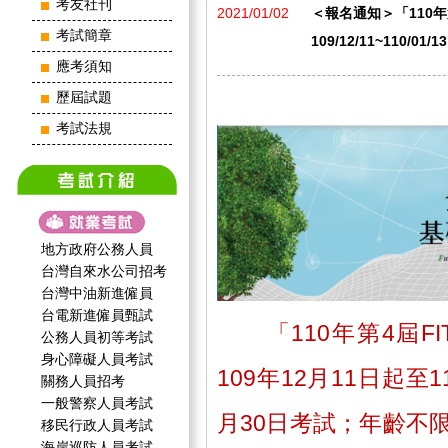
考友社刊
2021/01/02
＜報名通知＞「110年
考試簡章
109/12/11~110/01
應考須知
歷屆試題
考試法規
地方政府公務人員
台灣自來水公司招考
台灣中油新進僱員
台電新進僱員甄試
「110年第4屆
公務人員初等考試
身心障礙人員考試
109年12月11日起至
關務人員招考
一般警察人員考試
月30日考試；年齡不
移民行政人員考試
海岸巡防人員考試