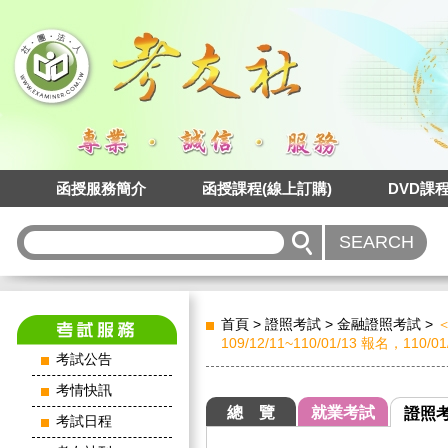
函授服務簡介
函授課程(線上訂購)
DVD課
首頁
>
證照考試
>
金融證照考試
>
109/12/11~110/01/13 報名，110/
考試公告
考情快訊
總 覽
就業考試
證照
考試日程