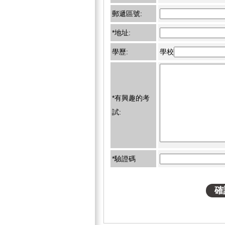
郵遞區號:
*地址:
學歷:
學校
*有興趣的考
試:
*驗證碼