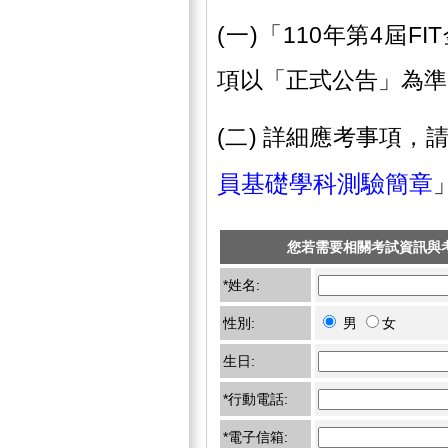
(一)「110年第4屆
項以「正式公告」為準
(二) 詳細應考事項，
員基礎學科測驗簡章
您若需要相關考試資訊與
*姓名:
性別:
男
女
生日:
*行動電話:
*電子信箱: