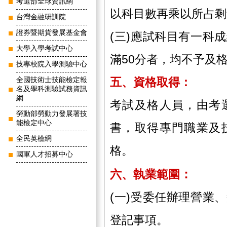
考選部全球資訊網
以科目數再乘以所占
台灣金融研訓院
證券暨期貨發展基金會
(三)應試科目有一科
大學入學考試中心
滿50分者，均不予及
技專校院入學測驗中心
五、資格取得：
全國技術士技能檢定報
名及學科測驗試務資訊
網
考試及格人員，由考
勞動部勞動力發展署技
能檢定中心
書，取得專門職業及
全民英檢網
格。
國軍人才招募中心
：
六、執業範圍
(一)受委任辦理營業
登記事項。