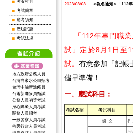
考友社刊
2023/08/08
＜報名通知＞「112年記
考試簡章
應考須知
歷屆試題
「112年專門職
考試法規
試」定於8月1日至1
試。
有意參加「記帳
地方政府公務人員
儘早準備！
台灣自來水公司招考
台灣中油新進僱員
一、應試科目：
台電新進僱員甄試
公務人員初等考試
身心障礙人員考試
考試名稱
考試科目
關務人員招考
一般警察人員考試
國 文
作
移民行政人員考試
(
海岸巡防人員考試