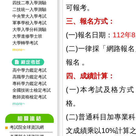
四技二專入學測驗
可報考。
二技統一入學測驗
中央警大入學考試
三、報名方式：
軍事學校入學考試
大學入學分科測驗
(一)報名日期：
112年
大學進修學士班
大學轉學考試
(二)一律採「網路報
more~
報名 。
高中學力鑑定考試
四、成績計算：
高職學力鑑定考試
專科學力鑑定考試
(一)本考試及格方
全國技術士檢定考試
教師資格檢定考試
格。
more~
(二)普通科目加專業
考試院全球資訊網
文成績乘以10%計算