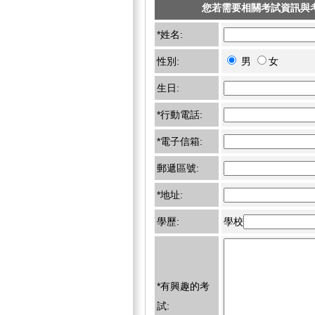
您若需要相關考試資訊與
*姓名:
性別:
男
女
生日:
*行動電話:
*電子信箱:
郵遞區號:
*地址:
學歷:
學校
*有興趣的考
試: