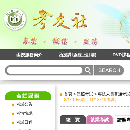
函授服務簡介
函授課程(線上訂購)
DVD課
首頁
>
證照考試
>
專技人員普通考
8/1~10報名，11/18~19考試。
考試公告
考情快訊
總 覽
就業考試
證照
考試日程