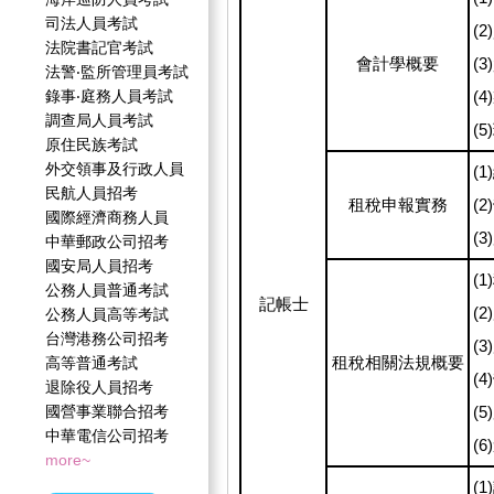
司法人員考試
(
法院書記官考試
會計學概要
(
法警‧監所管理員考試
錄事‧庭務人員考試
(
調查局人員考試
(
原住民族考試
外交領事及行政人員
(
民航人員招考
租稅申報實務
(
國際經濟商務人員
(
中華郵政公司招考
國安局人員招考
(
公務人員普通考試
記帳士
(
公務人員高等考試
台灣港務公司招考
(
租稅相關法規概要
高等普通考試
(
退除役人員招考
國營事業聯合招考
(
中華電信公司招考
(
more~
(