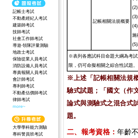
(
記帳士考試
(
不動產經紀人考試
記帳相關法規概要
建築師考試
(
技師考試
施
社會工作師‍考試
(
導遊‧領隊評量測驗
地政士考試
※表列各應試科目命題大綱為考試
保險從業人員考試
限，仍可命擬相關之綜合性試題。
消防設備人員考試
專責報關人員考試
※上述「記帳相關法規
會計師考試
專利師考試
驗式試題；「國文（作
不動產估價師考試
律師考試
論式與測驗式之混合式
more~
題。
大學學科能力測驗
二、報考資格：
年齡
專科警員班考試