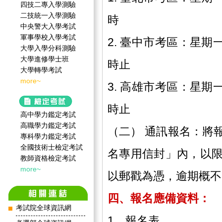
四技二專入學測驗
二技統一入學測驗
時
中央警大入學考試
軍事學校入學考試
2. 臺中市考區：星期
大學入學分科測驗
大學進修學士班
時止
大學轉學考試
more~
3. 高雄市考區：星期
時止
高中學力鑑定考試
高職學力鑑定考試
（二） 通訊報名：將
專科學力鑑定考試
全國技術士檢定考試
名專用信封」內，以
教師資格檢定考試
more~
以郵戳為憑，逾期概不
四、報名應備資料：
考試院全球資訊網
1、報名表。