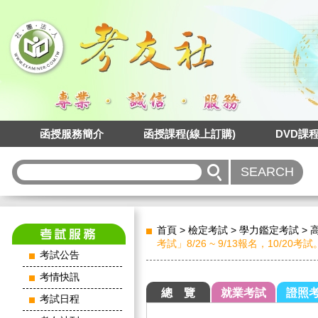
函授服務簡介
函授課程(線上訂購)
DVD課
首頁
>
檢定考試
>
學力鑑定考試
>
考試」8/26 ~ 9/13報名，10/20考試
考試公告
考情快訊
總 覽
就業考試
證照
考試日程