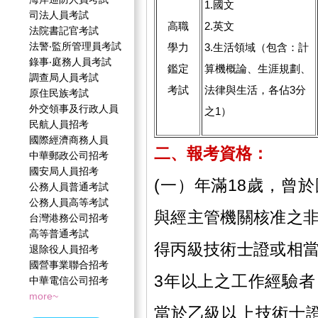
1.國文
司法人員考試
高職
2.英文
法院書記官考試
法警‧監所管理員考試
學力
3.生活領域（包含：計
錄事‧庭務人員考試
鑑定
算機概論、生涯規劃、
調查局人員考試
考試
法律與生活，各佔3分
原住民族考試
外交領事及行政人員
之1）
民航人員招考
國際經濟商務人員
二、報考資格：
中華郵政公司招考
國安局人員招考
(一）年滿18歲，曾
公務人員普通考試
公務人員高等考試
與經主管機關核准之
台灣港務公司招考
高等普通考試
得丙級技術士證或相
退除役人員招考
國營事業聯合招考
3年以上之工作經驗
中華電信公司招考
more~
當於乙級以上技術士