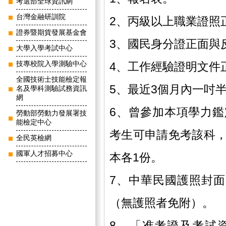
考選部全球資訊網
台灣金融研訓院
2、丙級以上職業證照
證券暨期貨發展基金會
3、國民身分證正面與
大學入學考試中心
技專校院入學測驗中心
4、工作經驗證明文件
全國技術士技能檢定報
5、最近3個月內一吋
名及學科測驗試務資訊
網
6、曾參加本項學力
勞動部勞動力發展署技
能檢定中心
考生可申請免考該科
全民英檢網
國軍人才招募中心
本各1份。
7、中華民國護照封面
（無護照者免附）。
8、「准考證及考試