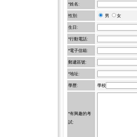
*姓名:
性別:
男
女
生日:
*行動電話:
*電子信箱:
郵遞區號:
*地址:
學歷:
學校
*有興趣的考
試: