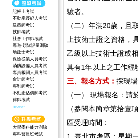
驗者。
記帳士考試
不動產經紀人考試
（二）年滿20歲，且
建築師考試
技師考試
上技術士證之資格，
社會工作師‍考試
導遊‧領隊評量測驗
乙級以上技術士證或
地政士考試
保險從業人員考試
消防設備人員考試
具有1年以上之工作經
專責報關人員考試
會計師考試
三、報名方式：
採現場
專利師考試
不動產估價師考試
（一） 現場報名：請
律師考試
more~
（參閱本簡章第拾壹
區受理時間：
大學學科能力測驗
專科警員班考試
1. 臺北市考區：星期