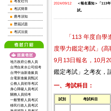
考友社刊
2024/09/12
＜報名通知＞「113年高
考試簡章
試。
應考須知
歷屆試題
考試法規
「113 年度自學
度學力鑑定考試」(高
9月13日報名，10月
地方政府公務人員
台灣自來水公司招考
鑑定考試」之考友，
台灣中油新進僱員
台電新進僱員甄試
公務人員初等考試
一、考試科目：
身心障礙人員考試
關務人員招考
試別
考試科目
一般警察人員考試
移民行政人員考試
海岸巡防人員考試