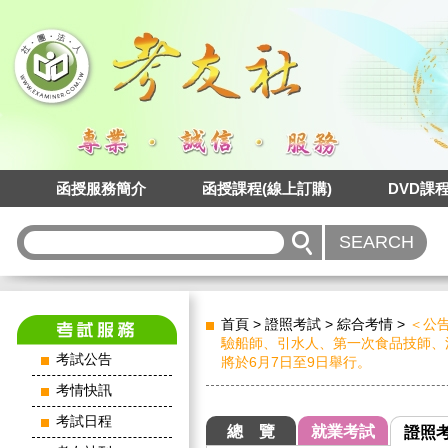
函授服務簡介
函授課程(線上訂購)
DVD課
首頁
>
證照考試
>
綜合考情
>
＜公
驗船師、引水人、第一次食品技師、
考試公告
將於6月7日至9日舉行。
考情快訊
考試日程
總 覽
就業考試
證照