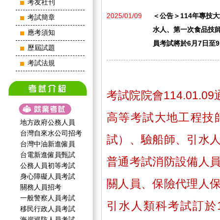
考友社刊
2025/01/09
＜公告＞114年專技
考試簡章
水人、第一次食品技
應考須知
員考試將於6月7日至
歷屆試題
考試法規
考試院院會114.01.
高等考試大地工程技
地方政府公務人員
台灣自來水公司招考
試）、驗船師、引水
台灣中油新進僱員
台電新進僱員甄試
普通考試消防設備人
公務人員初等考試
身心障礙人員考試
關人員、保險代理人
關務人員招考
一般警察人員考試
引水人類科考試訂於1
移民行政人員考試
海岸巡防人員考試