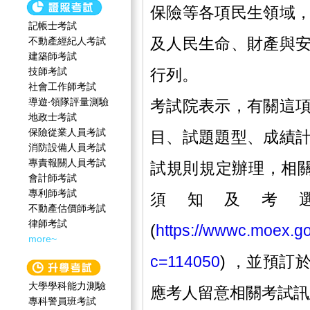
保險等各項民生領域
記帳士考試
及人民生命、財產與
不動產經紀人考試
建築師考試
技師考試
行列。
社會工作師‍考試
導遊‧領隊評量測驗
考試院表示，有關這
地政士考試
保險從業人員考試
目、試題題型、成績
消防設備人員考試
專責報關人員考試
試規則規定辦理，相關
會計師考試
專利師考試
須知及考
不動產估價師考試
律師考試
(
https://wwwc.moex.g
more~
c=114050
) ，並預訂
大學學科能力測驗
應考人留意相關考試訊
專科警員班考試