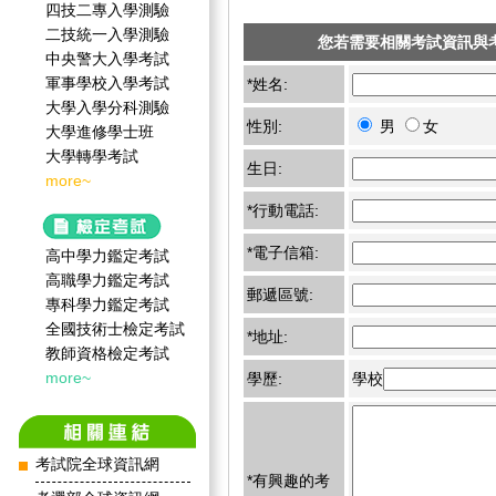
四技二專入學測驗
二技統一入學測驗
您若需要相關考試資訊與
中央警大入學考試
軍事學校入學考試
*姓名:
大學入學分科測驗
性別:
男
女
大學進修學士班
大學轉學考試
生日:
more~
*行動電話:
*電子信箱:
高中學力鑑定考試
高職學力鑑定考試
郵遞區號:
專科學力鑑定考試
全國技術士檢定考試
*地址:
教師資格檢定考試
more~
學歷:
學校
考試院全球資訊網
*有興趣的考