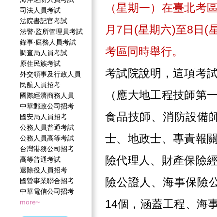
（星期一）在臺北考
司法人員考試
法院書記官考試
月7日(星期六)至8日
法警‧監所管理員考試
錄事‧庭務人員考試
考區同時舉行。
調查局人員考試
原住民族考試
考試院說明，這項考
外交領事及行政人員
民航人員招考
（應大地工程技師第
國際經濟商務人員
中華郵政公司招考
食品技師、消防設備
國安局人員招考
公務人員普通考試
士、地政士、專責報
公務人員高等考試
台灣港務公司招考
險代理人、財產保險
高等普通考試
退除役人員招考
險公證人、海事保險
國營事業聯合招考
中華電信公司招考
14個，涵蓋工程、海
more~