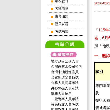
考友社刊
2026/01/
考試簡章
應考須知
歷屆試題
「115
考試法規
名，6月
加「地政
一、應試
地方政府公務人員
台灣自來水公司招考
試別
台灣中油新進僱員
台電新進僱員甄試
公務人員初等考試
專門職
身心障礙人員考試
及
關務人員招考
一般警察人員考試
技術人
移民行政人員考試
普通考
海岸巡防人員考試