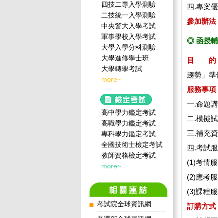
四技二專入學測驗
四.專案
二技統一入學測驗
參加辦法
中央警大入學考試
軍事學校入學考試
◎ 函授
大學入學分科測驗
大學進修學士班
目 的
大學轉學考試
趨勢」準
more~
服務事項
一.命題
高中學力鑑定考試
二.模擬
高職學力鑑定考試
三.補充
專科學力鑑定考試
全國技術士檢定考試
四.考試
教師資格檢定考試
(1)考
more~
(2)應
(3)課
考試院全球資訊網
訂購方式