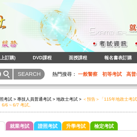
上訂購)
DVD課程
面授課程
報名書表訂購
熱門搜尋：
一般警察
初等考試
高普
照考試
>
專技人員普通考試
>
地政士考試
>
＜預告＞「115年地政士考試」2
6/6 ~ 6/7 考試。
就業考試
證照考試
升學考試
檢定考試