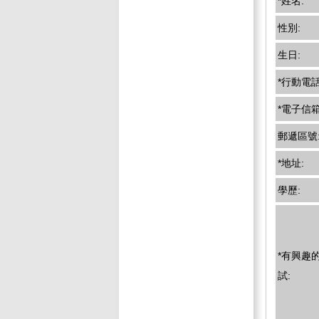
*姓名:
性別:
生日:
*行動電話
*電子信箱
郵遞區號
*地址:
學歷:
*有興趣
試: