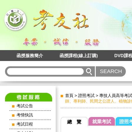
函授服務簡介
函授課程(線上訂購)
DVD課
首頁
>
證照考試
>
專技人員高等考
師、專利師、民間之公證人、植物診
考試公告
考情快訊
就業考試
證照
總 覽
考試日程