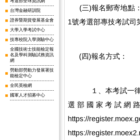
考選部全球資訊網
(三)報名郵寄地點：1
台灣金融研訓院
證券暨期貨發展基金會
1號考選部專技考試司
大學入學考試中心
技專校院入學測驗中心
全國技術士技能檢定報
(四)報名方式：
名及學科測驗試務資訊
網
勞動部勞動力發展署技
能檢定中心
全民英檢網
１、本考試一律採
國軍人才招募中心
選部國家考試網
https://register.moex.
https://register.