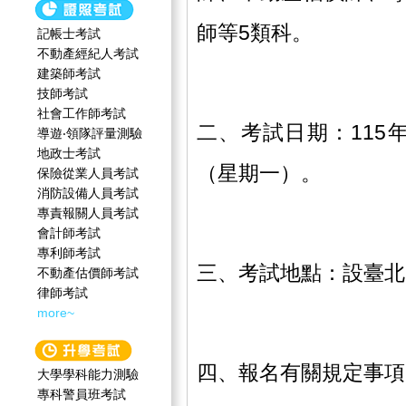
師等5類科。
記帳士考試
不動產經紀人考試
建築師考試
技師考試
社會工作師‍考試
二、考試日期：115年
導遊‧領隊評量測驗
地政士考試
（星期一）。
保險從業人員考試
消防設備人員考試
專責報關人員考試
會計師考試
專利師考試
三、考試地點：設臺北
不動產估價師考試
律師考試
more~
四、報名有關規定事項
大學學科能力測驗
專科警員班考試