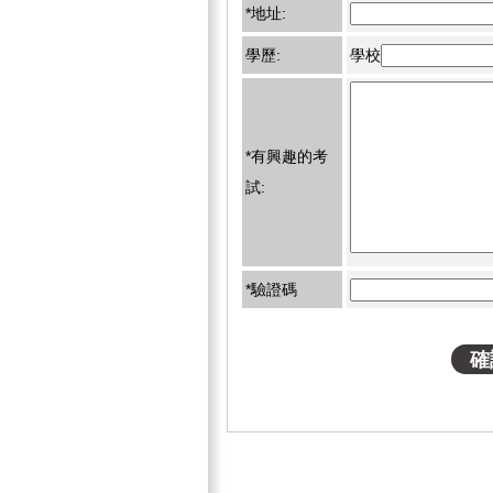
*地址:
學歷:
學校
*有興趣的考
試:
*驗證碼