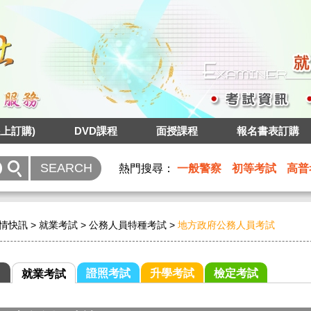
上訂購)
DVD課程
面授課程
報名書表訂購
熱門搜尋：
一般警察
初等考試
高普
情快訊
>
就業考試
>
公務人員特種考試
>
地方政府公務人員考試
證照考試
升學考試
檢定考試
就業考試