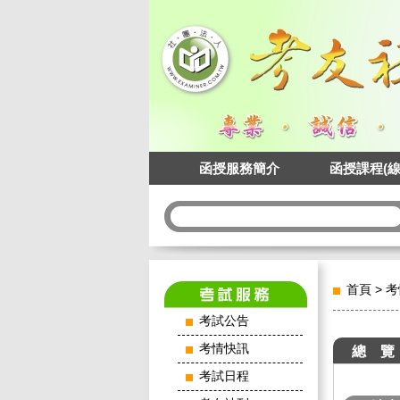
函授服務簡介
函授課程(線
首頁
>
考
考試公告
考情快訊
總 覽
考試日程