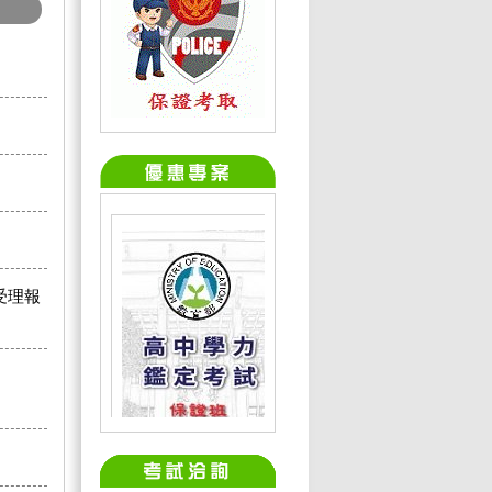
。
。
。
受理報
，