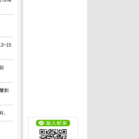
，
3~15
額
屢創
科。