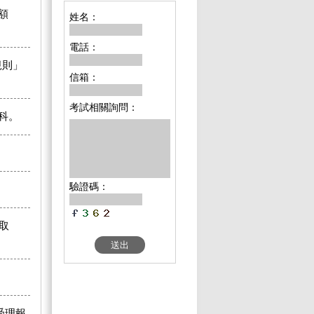
額
姓名：
電話：
規則」
信箱：
考試相關詢問：
科。
驗證碼：
取
受理報