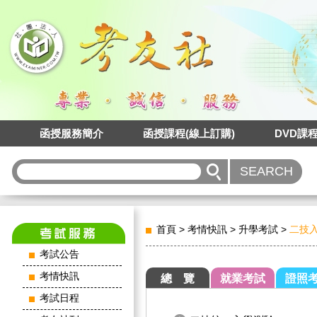
函授服務簡介
函授課程(線上訂購)
DVD課
首頁
>
考情快訊
>
升學考試
>
二技
考試公告
考情快訊
總 覽
就業考試
證照
考試日程