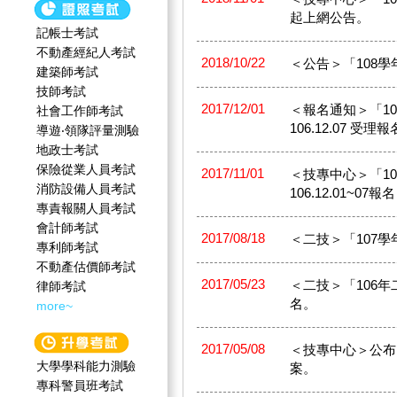
起上網公告。
記帳士考試
不動產經紀人考試
2018/10/22
＜公告＞「108學
建築師考試
技師考試
2017/12/01
＜報名通知＞「107
社會工作師‍考試
106.12.07 受理
導遊‧領隊評量測驗
地政士考試
保險從業人員考試
2017/11/01
＜技專中心＞「1
消防設備人員考試
106.12.01~07報
專責報關人員考試
會計師考試
2017/08/18
＜二技＞「107
專利師考試
不動產估價師考試
2017/05/23
＜二技＞「106年二
律師考試
名。
more~
2017/05/08
＜技專中心＞公布
大學學科能力測驗
案。
專科警員班考試