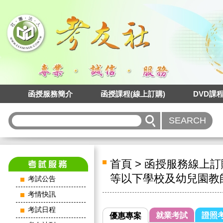
函授服務簡介
函授課程(線上訂購)
DVD課
首頁
>
函授服務線上訂
等以下學校及幼兒園教
考試公告
考情快訊
考試日程
就業考試
證照
優惠專案