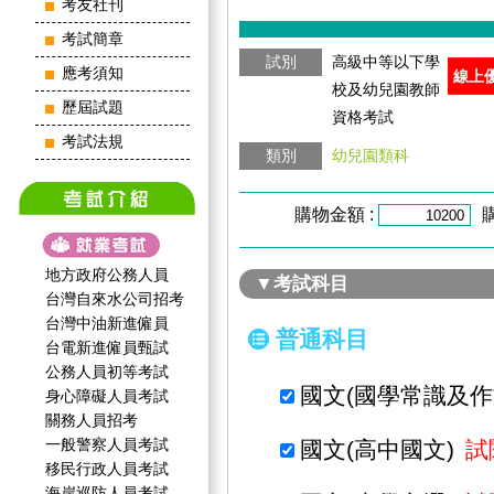
考友社刊
考試簡章
試別
高級中等以下學
應考須知
線上
校及幼兒園教師
歷屆試題
資格考試
考試法規
類別
幼兒園類科
購物金額 :
地方政府公務人員
▼考試科目
台灣自來水公司招考
台灣中油新進僱員
普通科目
台電新進僱員甄試
公務人員初等考試
國文(國學常識及作
身心障礙人員考試
關務人員招考
一般警察人員考試
國文(高中國文)
試
移民行政人員考試
海岸巡防人員考試