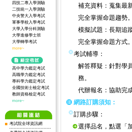
四技二專入學測驗
補充資料：蒐集最
二技統一入學測驗
中央警大入學考試
完全掌握命題趨勢
軍事學校入學考試
大學入學分科測驗
模擬試題：長期追
大學進修學士班
完全掌握命題方式
大學轉學考試
more~
考試輔導：
解答釋疑：針對學
高中學力鑑定考試
高職學力鑑定考試
務。
專科學力鑑定考試
全國技術士檢定考試
代辦報名：協助完
教師資格檢定考試
more~
網路訂購須知：
訂購步驟：
考試院全球資訊網
選擇品名，點選「