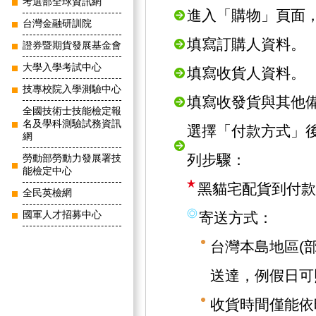
考選部全球資訊網
進入「購物」頁面
台灣金融研訓院
填寫訂購人資料。
證券暨期貨發展基金會
大學入學考試中心
填寫收貨人資料。
技專校院入學測驗中心
填寫收發貨與其他
全國技術士技能檢定報
名及學科測驗試務資訊
選擇「付款方式」
網
列步驟：
勞動部勞動力發展署技
能檢定中心
黑貓宅配貨到付款
全民英檢網
國軍人才招募中心
寄送方式：
台灣本島地區(
送達，例假日可
收貨時間僅能依