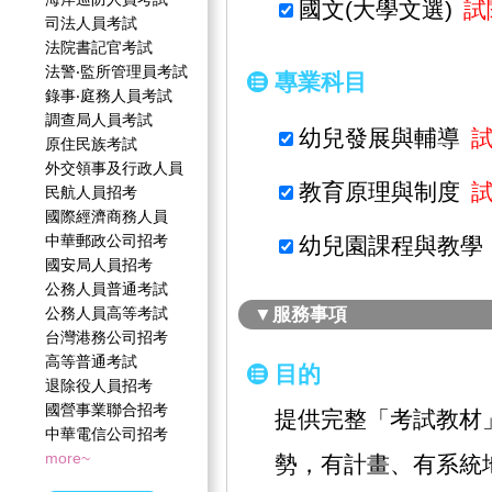
國文(大學文選)
試
司法人員考試
法院書記官考試
法警‧監所管理員考試
專業科目
錄事‧庭務人員考試
調查局人員考試
幼兒發展與輔導
原住民族考試
外交領事及行政人員
教育原理與制度
民航人員招考
國際經濟商務人員
中華郵政公司招考
幼兒園課程與教學
國安局人員招考
公務人員普通考試
公務人員高等考試
▼服務事項
台灣港務公司招考
高等普通考試
目的
退除役人員招考
國營事業聯合招考
提供完整「考試教材
中華電信公司招考
more~
勢，有計畫、有系統