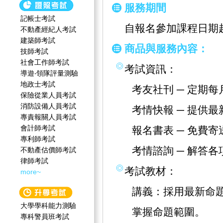
服務期間
記帳士考試
自報名參加課程日期
不動產經紀人考試
建築師考試
商品與服務內容：
技師考試
社會工作師‍考試
考試資訊：
導遊‧領隊評量測驗
地政士考試
考友社刊 ─ 定期
保險從業人員考試
消防設備人員考試
考情快報 ─ 提供
專責報關人員考試
會計師考試
報名書表 ─ 免費
專利師考試
考情諮詢 ─ 解答
不動產估價師考試
律師考試
考試教材：
more~
講義：採用最新命
大學學科能力測驗
掌握命題範圍。
專科警員班考試