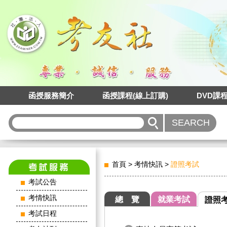
函授服務簡介
函授課程(線上訂購)
DVD課
首頁
>
考情快訊
>
證照考試
考試公告
考情快訊
總 覽
就業考試
證照
考試日程