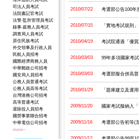
司法人員考試
2010/07/22
考選部公告100年
法院書記官考試
法警‧監所管理員考試
2010/07/15
「實地考試規則」
錄事‧庭務人員考試
調查局人員考試
原住民族考試
2010/04/19
考試院通過「優質
外交領事及行政人員
民航人員招考
2010/03/03
99年多項國家考
國際經濟商務人員
中華郵政公司招考
2010/03/03
考選部擬合併高普
國安局人員招考
公務人員普通考試
公務人員高等考試
2010/01/29
「題庫建立及運用
台灣港務公司招考
高等普通考試
2009/11/20
國家考試擬納入「
退除役人員招考
國營事業聯合招考
2009/11/16
考選部公告初等(
中華電信公司招考
more~
2009/11/12
考選部公告99至1