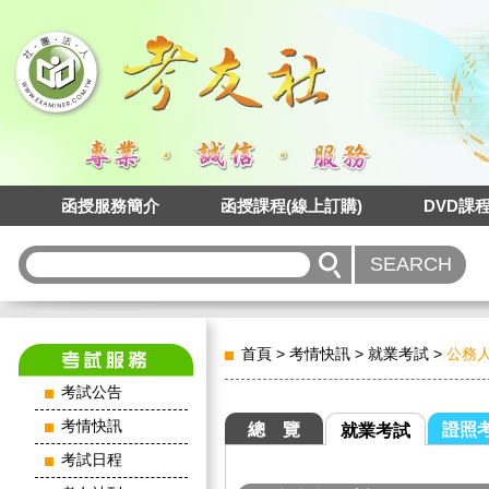
函授服務簡介
函授課程(線上訂購)
DVD課
首頁
>
考情快訊
>
就業考試
>
公務
考試公告
考情快訊
總 覽
證照
就業考試
考試日程