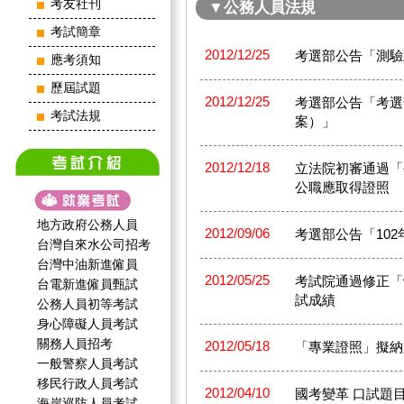
考友社刊
▼公務人員法規
考試簡章
2012/12/25
考選部公告「測驗
應考須知
歷屆試題
2012/12/25
考選部公告「考選
考試法規
案）」
2012/12/18
立法院初審通過「
公職應取得證照
地方政府公務人員
2012/09/06
考選部公告「10
台灣自來水公司招考
台灣中油新進僱員
2012/05/25
考試院通過修正「
台電新進僱員甄試
試成績
公務人員初等考試
身心障礙人員考試
關務人員招考
2012/05/18
「專業證照」擬納
一般警察人員考試
移民行政人員考試
2012/04/10
國考變革 口試題
海岸巡防人員考試