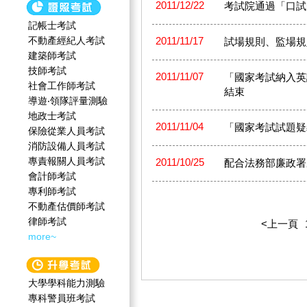
2011/12/22
考試院通過「口試
記帳士考試
不動產經紀人考試
2011/11/17
試場規則、監場規
建築師考試
技師考試
2011/11/07
「國家考試納入英
社會工作師‍考試
結束
導遊‧領隊評量測驗
地政士考試
2011/11/04
「國家考試試題疑
保險從業人員考試
消防設備人員考試
專責報關人員考試
2011/10/25
配合法務部廉政署
會計師考試
專利師考試
不動產估價師考試
律師考試
<上一頁
more~
大學學科能力測驗
專科警員班考試