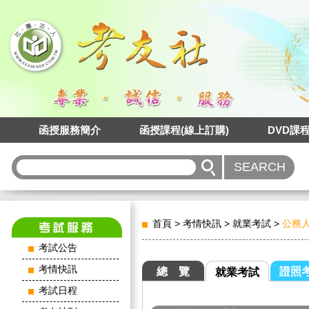
函授服務簡介
函授課程(線上訂購)
DVD課
首頁
>
考情快訊
>
就業考試
>
公務
考試公告
考情快訊
總 覽
證照
就業考試
考試日程