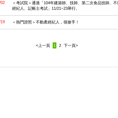
/02
＜考試院＞通過「104年建築師、技師、第二次食品技師、不
經紀人、記帳士考試」11/21~23舉行。
/19
＜熱門證照＞不動產經紀人，很搶手！
<上一頁
1
2
下一頁>