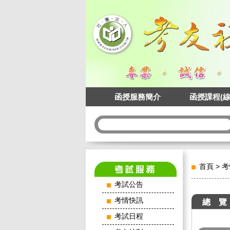
函授服務簡介
函授課程(線
首頁
>
考
考試公告
考情快訊
總 覽
考試日程