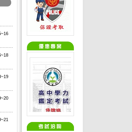
~16
~18
~19
~20
~21