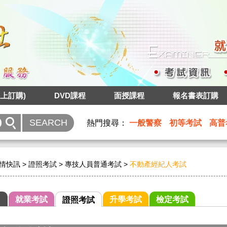
上訂購)
DVD課程
面授課程
報名書表訂購
熱門搜尋：
一般警察
初等考試
高普
情快訊
>
證照考試
>
專技人員普通考試
>
不動產經紀人考試
就業考試
升學考試
檢定考試
證照考試