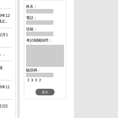
姓名：
年12
電話：
時截止。
信箱：
2月1
考試相關詢問：
」。
報
驗證碼：
年11
月2日