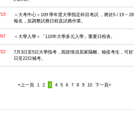
/19
＜大考中心＞109 學年度大學指定科目考試 ，將於5 / 19 ~ 28
報名，並調整試務日程及試務作業。
/07
＜大學入學＞「110年大學多元入學」重要日程表。
/22
7月3日至5日大學指考，因疫情須居家隔離、檢疫考生，可於7
日至22日補考。
<上一頁
1
2
3
4
5
6
7
8
9
10
下一頁>