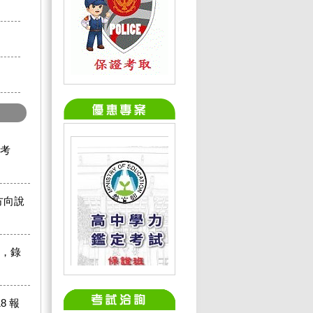
 考
方向說
試，錄
8 報