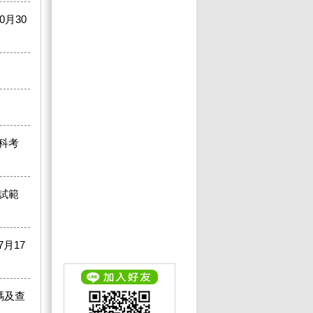
月30
科考
試範
月17
碼及查