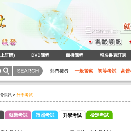
上訂購)
DVD課程
面授課程
報名書表訂購
熱門搜尋：
一般警察
初等考試
高普
情快訊
>
升學考試
就業考試
證照考試
檢定考試
升學考試