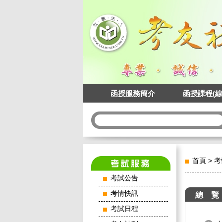
函授服務簡介
函授課程(線
首頁
>
考
考試公告
考情快訊
總 覽
考試日程