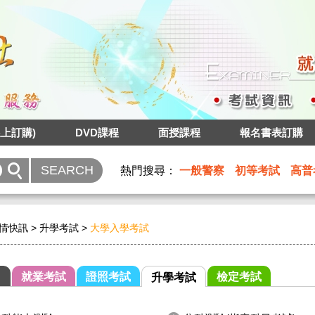
上訂購)
DVD課程
面授課程
報名書表訂購
熱門搜尋：
一般警察
初等考試
高普
情快訊
>
升學考試
>
大學入學考試
就業考試
證照考試
檢定考試
升學考試