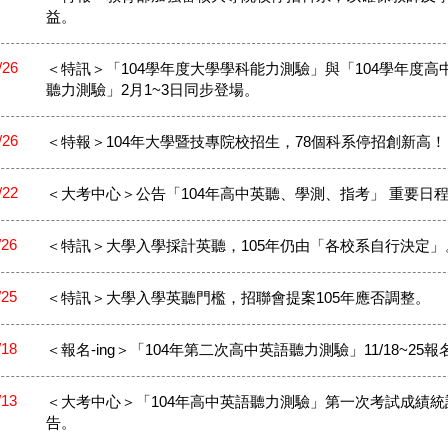
益。
/26
＜特訊＞「104學年度大學學科能力測驗」與「104學年度高
聽力測驗」2月1~3日同步登場。
/26
＜特報＞104年大學暨技專院校招生，78個科系停招創新高！
/22
＜大考中心＞公告「104年高中英聽、學測、指考」 重要日程
/26
＜特訊＞大學入學採計英聽，105年仍由「各校系自行決定」
/25
＜特訊＞大學入學英聽門檻，招聯會提案105年應否調整。
/18
＜報名-ing＞「104年第二次高中英語聽力測驗」11/18~25報
/13
＜大考中心＞「104年高中英語聽力測驗」第一次考試成績統
告。