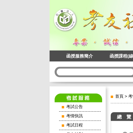
函授服務簡介
函授課程(線
首頁
>
考
考試公告
考情快訊
總 覽
考試日程