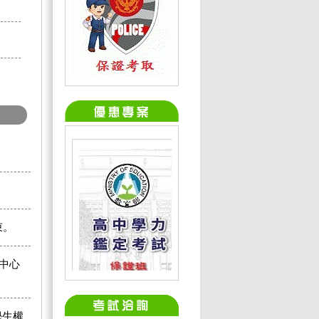
束。
考中心
學生權