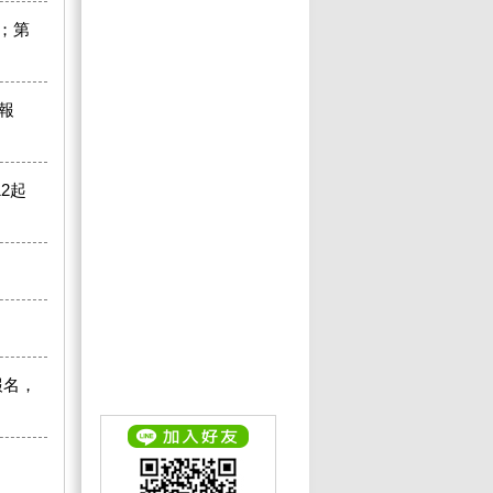
；第
5報
2起
。
報名，