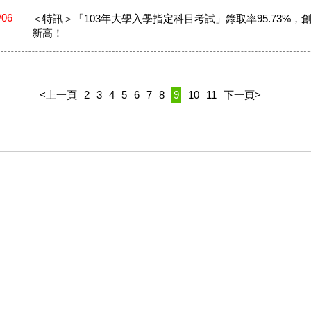
/06
＜特訊＞「103年大學入學指定科目考試」錄取率95.73%，創
新高！
<上一頁
2
3
4
5
6
7
8
9
10
11
下一頁>